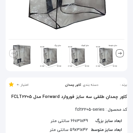
0
برند :
دسته بندی :
کاور چمدان
امتیاز :
کاور چمدان طلقی سه سایز فوروارد Forward مدل FCLT2205
کد محصول :
fclt2205-series
ابعاد سایز بزرگ
66x31x49 سانتی متر
ابعاد سایز متوسط
59x31x42 سانتی متر