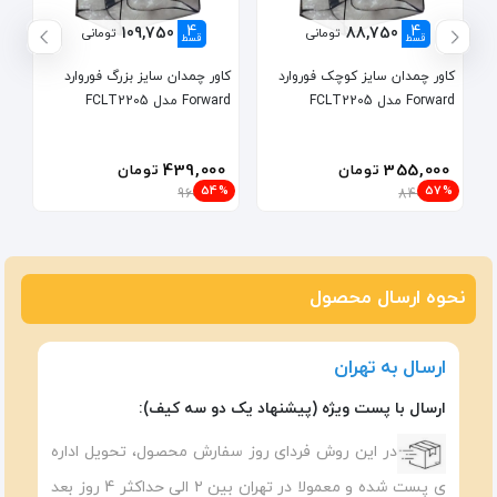
4
4
109,750
88,750
تومانی
تومانی
قسط
قسط
کاور چمدان سایز کوچک فوروارد
کاور چمدان سایز بزرگ فوروارد
Forward مدل FCLT2205
Forward مدل FCLT2205
439,000
355,000
تومان
تومان
54%
57%
960,000
840,000
نحوه ارسال محصول
ارسال به تهران
ارسال با پست ویژه (پیشنهاد یک دو سه کیف):
در این روش فردای روز سفارش محصول، تحویل اداره
ی پست شده و معمولا در تهران بین ۲ الی حداکثر 4 روز بعد