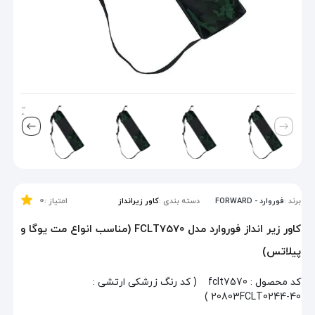
0
برند :
فوروارد - FORWARD
دسته بندی :
کاور زیرانداز
امتیاز :
کاور زیر انداز فوروارد مدل FCLT7570 (مناسب انواع مت یوگا و
پیلاتس)
کد محصول :
fclt7570
( کد رنگ زرشکی ارتشی :
20803FCLT0244-40 )