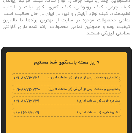
دانشجویی، چمدان، کیف چرخدار، انواع ساک، کیسه خواب، زیرانداز،
کیف چرمی، کیف رودوشی، کیف کمری، کاور تبلت و لپتاپ،
نظم‌دهنده، کیف لوازم آرایش و غیره در ایران در حال فعالیت است.
تمامی محصولات موجود در سایت از بهترین برندها با بالاترین
کیفیت بوده و همچنین تمامی محصولات ارائه شده دارای گارانتی
سلامتی فیزیکی هستند.
7 روز هفته پاسخگوی شما هستیم
پشتیبانی و خدمات پس از فروش (در ساعات اداری)
021-88716729
پشتیبانی و خدمات پس از فروش (در ساعات اداری)
021-88716730
مشاوره خرید (در ساعات اداری)
021-88716731
مشاوره خرید (در ساعات اداری)
09366297029