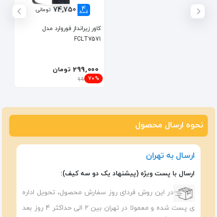
4
74,750
تومانی
قسط
کاور زیرانداز فوروارد مدل
FCLT7571
299,000
تومان
70%
999,000
نحوه ارسال محصول
ارسال به تهران
ارسال با پست ویژه (پیشنهاد یک دو سه کیف):
در این روش فردای روز سفارش محصول، تحویل اداره
ی پست شده و معمولا در تهران بین ۲ الی حداکثر 4 روز بعد