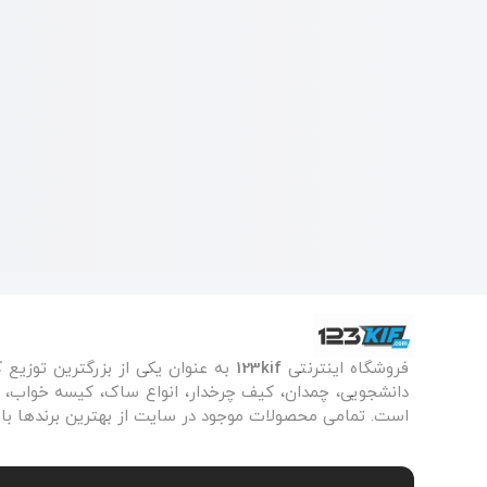
فروشگاه اینترنتی
123kif
به عنوان یکی از بزرگترین توزیع 
دانشجویی، چمدان، کیف چرخدار، انواع ساک، کیسه خواب، زی
است. تمامی محصولات موجود در سایت از بهترین برندها با 