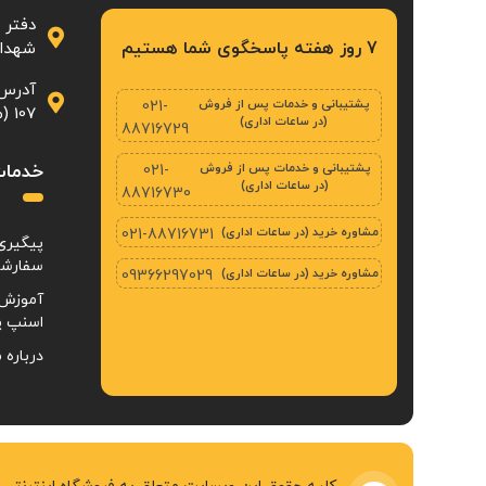
دفتر 
7 روز هفته پاسخگوی شما هستیم
شهدا، پلاک ۲۳
آدرس 
پشتیبانی و خدمات پس از فروش
021-
107 (محله‌ی بازار تهران)
(در ساعات اداری)
88716729
پشتیبانی و خدمات پس از فروش
خدمات
021-
(در ساعات اداری)
88716730
مشاوره خرید (در ساعات اداری)
021-88716731
پیگیری
سفارش
مشاوره خرید (در ساعات اداری)
09366297029
آموزش 
اسنپ پ
درباره م