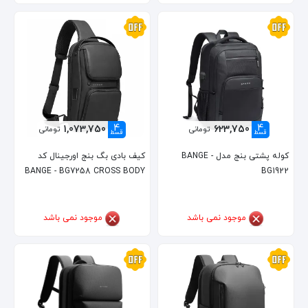
4
4
1,073,750
623,750
تومانی
تومانی
قسط
قسط
کوله پشتی بنج مدل BANGE -
کیف بادی بگ بنج اورجینال کد
BANGE - BG7258 CROSS BODY
BG1922
موجود نمی باشد
موجود نمی باشد