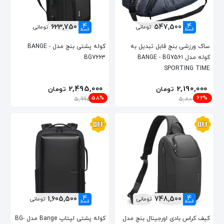
4
4
623,750
547,500
تومانی
تومانی
قسط
قسط
ساک ورزشی بنج قابل تبدیل به
کوله پشتی بنج مدل BANGE -
کوله مدل BANGE - BG7561
BG7663
SPORTING TIME
2,495,000
2,190,000
تومان
تومان
58%
62%
5,995,000
5,800,000
4
4
1,605,500
748,500
تومانی
تومانی
قسط
قسط
کیف کراس بادی اورجینال بنج مدل
کوله پشتی لپتاپ Bange مدل BG-