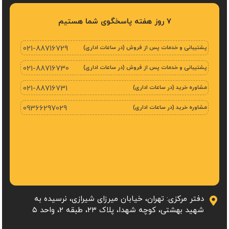
7 روز هفته پاسخگوی شما هستیم
پشتیبانی و خدمات پس از فروش (در ساعات اداری)
021-88716729
پشتیبانی و خدمات پس از فروش (در ساعات اداری)
021-88716730
مشاوره خرید (در ساعات اداری)
021-88716731
مشاوره خرید (در ساعات اداری)
09366297029
دفتر مرکزی: تهران، خیابان میرزای شیرازی، نرسیده به
شهید بهشتی، کوچه شهدا، پلاک ۲۳، طبقه 2، واحد ۵