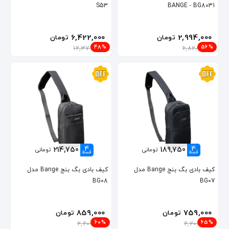
S53
BANGE - BG8031
6,422,000
2,994,000
تومان
تومان
48%
56%
12,377,000
6,828,000
4
4
214,750
189,750
تومانی
تومانی
قسط
قسط
کیف بادی بگ بنج Bange مدل
کیف بادی بگ بنج Bange مدل
BG08
BG07
859,000
759,000
تومان
تومان
60%
65%
2,200,000
2,200,000