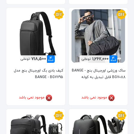
4
4
718,500
1,267,000
تومانی
تومانی
قسط
قسط
ساک ورزشی اورجینال بنج BANGE -
کیف بادی بگ اورجینال بنج مدل
BG7088 قابل تبدیل به کوله
BANGE - BG7795
موجود نمی باشد
موجود نمی باشد