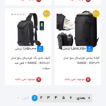
4
4
1,050,000
1,568,750
تومانی
تومانی
قسط
قسط
کوله پشتی اورجینال بنج مدل
کیف بادی بگ اورجینال بنج مدل
BANGE - BG3029
BANGE - BG7082 + قفل ضد
سرقت
موجود نمی باشد
موجود نمی باشد
page
بعدی
page
6
page
5
page
4
page
3
page
2
You're
1
page
قبلی
on