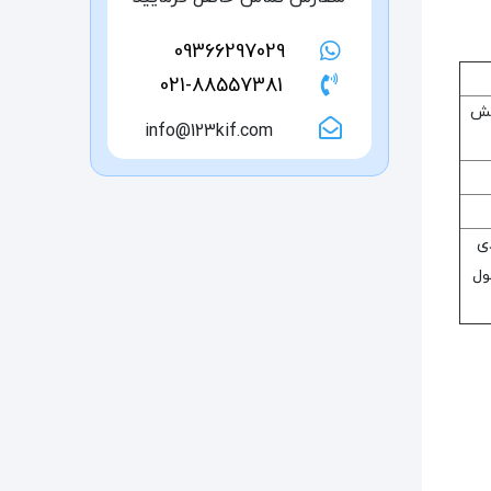
09366297029
021-88557381
خش
info@123kif.com
ی
ول