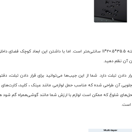
ابعادی که بنج برای کیف قفسه سینه BG-7795 در نظر گرفته 35.5*20.5*11 سانتی‌متر است. اما با داشتن این ابعاد کوچک ف
ون آن نظم دهید.
 دادن تبلت دارد. شما از این جیب‌ها می‌توانید برای قرار دادن تبلت، دفتر
لویی آن طراحی شده که مناسب حمل لوازمی مانند عینک ، کلید، کارت‌های ا
محل‌های شلوغ که ممکن است لوازم با ارزش شما مانند گوشی‌همراه گم شود 
است.