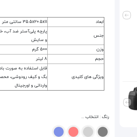
ابعاد
35.5x20.5x11 سانتی متر
پارچه پلی‌آستر ضد آب، 
جنس
و سایش
وزن
500 گرم
حجم
8 لیتر
قابل استفاده به صورت باد
ویژگی های کلیدی
بگ و کیف رودوشی، محص
وارداتی و اورجینال
رنگ : انتخاب ...