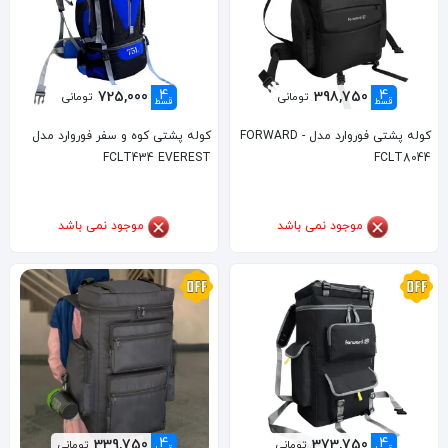
4
4
725,000
398,750
تومانی
تومانی
قسط
قسط
کوله پشتی فوروارد مدل FORWARD -
کوله پشتی کوه و سفر فوروارد مدل
FCLT434 EVEREST
FCLT8044
موجود نمی باشد
موجود نمی باشد
4
4
339,750
373,750
تومانی
تومانی