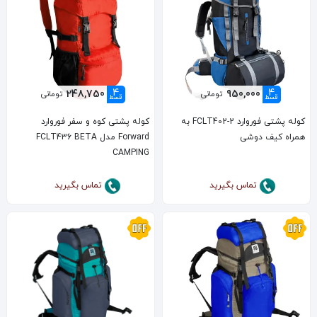
4
4
248,750
950,000
تومانی
تومانی
قسط
قسط
کوله پشتی فوروارد FCLT402-2 به
کوله پشتی کوه و سفر فوروارد
همراه کیف دوشی
Forward مدل FCLT436 BETA
CAMPING
تماس بگیرید
تماس بگیرید