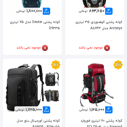
4
4
1,800,000
863,750
تومانی
تومانی
قسط
قسط
کوله پشتی کوهنوردی 35 لیتری
کوله پشتی Deuter مدل 75 لیتری
Arcteryx مدل A8643
D9335
موجود نمی باشد
موجود نمی باشد
4
4
1,725,000
1,125,000
تومانی
تومانی
قسط
قسط
کوله پشتی 70 لیتری فوروارد
کوله پشتی اورجینال بنج مدل
Forward مدل FCLT403
BANGE - BG3055