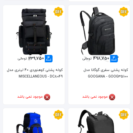
4
4
239,750
498,750
تومانی
تومانی
قسط
قسط
کوله پشتی سفری گوگانا مدل
کوله پشتی کوهنوردی 40 لیتری مدل
MISCELLANEOUS - DC8049
GOOGANA - GOOG35100
موجود نمی باشد
موجود نمی باشد