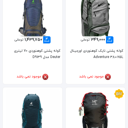
4
4
1,439,750
349,000
تومانی
تومانی
قسط
قسط
کوله پشتی نایک کوهنوردی اورجینال
کوله پشتی کوهنوردی 70 لیتری
Adventure 380-65L
Deuter مدل D9139
موجود نمی باشد
موجود نمی باشد