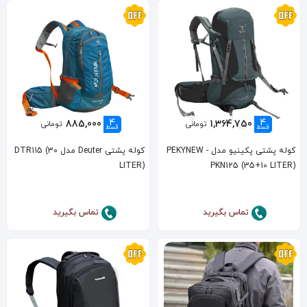
4
4
885,000
1,364,750
تومانی
تومانی
قسط
قسط
کوله پشتی پکینیو مدل PEKYNEW -
کوله پشتی Deuter مدل DTR115 (30
LITER)
PKN125 (35+10 LITER)
تماس بگیرید
تماس بگیرید