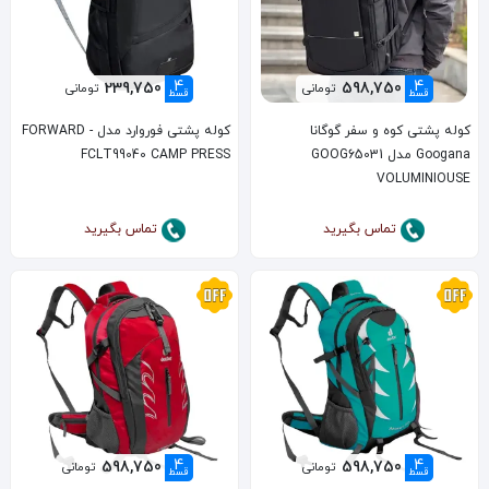
4
4
239,750
598,750
تومانی
تومانی
قسط
قسط
کوله پشتی کوه و سفر گوگانا
کوله پشتی فوروارد مدل FORWARD -
Googana مدل GOOG65031
FCLT99040 CAMP PRESS
VOLUMINIOUSE
تماس بگیرید
تماس بگیرید
4
4
598,750
598,750
تومانی
تومانی
قسط
قسط