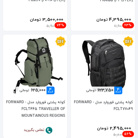
PKN160 (40+10 LITER)
PKN155 (32 LITER)
3,500,000
4,395,000
تومان
تومان
74%
63%
5,900,000
11,900,000
4
4
625,000
623,750
تومانی
تومانی
قسط
قسط
کوله پشتی فوروارد مدل FORWARD -
کوله پشتی فوروارد مدل FORWARD -
FCLT445 TRAVELLER OF
FCLT77049
MOUNTAINOUS REGIONS
2,495,000
تومان
تماس بگیرید
56%
5,800,000