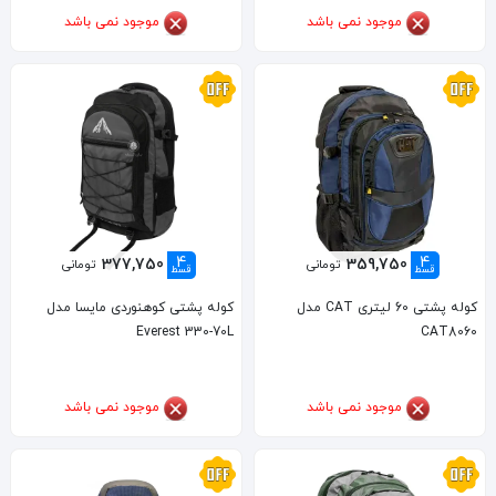
موجود نمی باشد
موجود نمی باشد
4
4
377,750
359,750
تومانی
تومانی
قسط
قسط
کوله پشتی 60 لیتری CAT مدل
کوله پشتی کوهنوردی مایسا مدل
Everest 330-70L
CAT8060
موجود نمی باشد
موجود نمی باشد