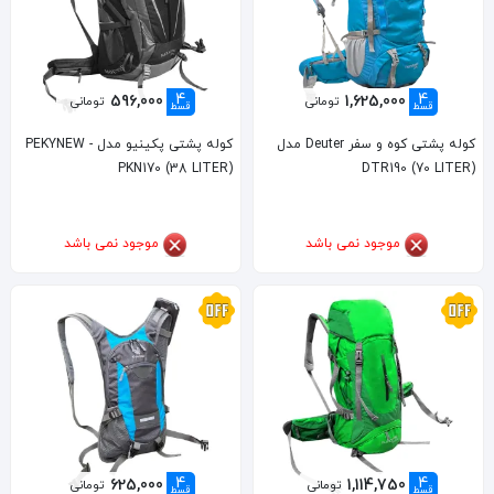
4
4
596,000
1,625,000
تومانی
تومانی
قسط
قسط
کوله پشتی کوه و سفر Deuter مدل
کوله پشتی پکینیو مدل PEKYNEW -
PKN170 (38 LITER)
DTR190 (70 LITER)
موجود نمی باشد
موجود نمی باشد
4
4
625,000
1,114,750
تومانی
تومانی
قسط
قسط