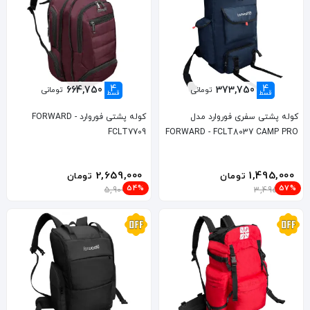
4
4
664,750
373,750
تومانی
تومانی
قسط
قسط
کوله پشتی سفری فوروارد مدل
کوله پشتی فوروارد FORWARD -
FCLT7709
FORWARD - FCLT8037 CAMP PRO
2,659,000
1,495,000
تومان
تومان
54%
57%
5,900,000
3,495,000