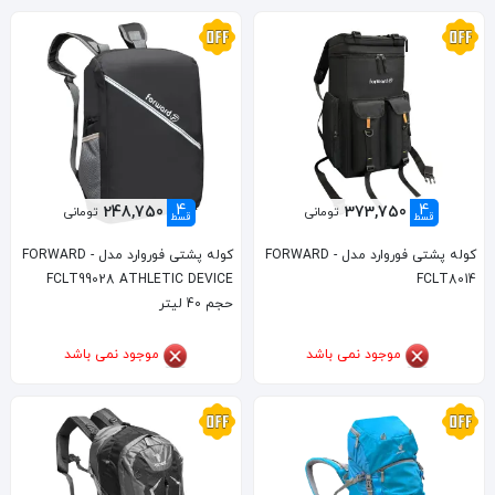
4
4
248,750
373,750
تومانی
تومانی
قسط
قسط
کوله پشتی فوروارد مدل FORWARD -
کوله پشتی فوروارد مدل FORWARD -
FCLT99028 ATHLETIC DEVICE
FCLT8014
حجم 40 لیتر
موجود نمی باشد
موجود نمی باشد