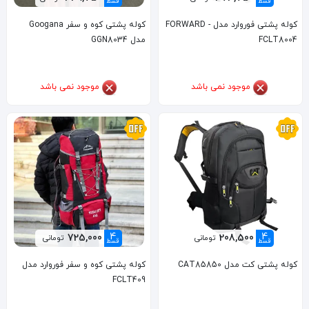
قسط
قسط
کوله پشتی فوروارد مدل FORWARD -
کوله پشتی کوه و سفر Googana
FCLT8004
مدل GGN8034
موجود نمی باشد
موجود نمی باشد
4
4
725,000
208,500
تومانی
تومانی
قسط
قسط
کوله پشتی کت مدل CAT85850
کوله پشتی کوه و سفر فوروارد مدل
FCLT409