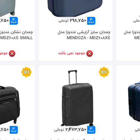
4
4
,750
298,750
مانی
تومانی
قسط
قسط
دوزا مدل
چمدان سایز آرایشی مندوزا مدل
ME
MENDOZA - MDZ608XS
MDZ608S SMALL سایز کوچک
موجود نمی باشد
موجو
4
4
4,750
2,473,750
انی
تومانی
قسط
قسط