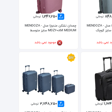
4
1,346,250
848
تومانی
تومانی
قسط
چمدان نشکن مندوزا مدل MENDOZA -
چمدان نشکن مندوزا مدل MENDOZA -
MDZ608M MEDIUM سایز متوسط
د نمی باشد
موجود نمی باشد
4
3,748,750
1,62
تومانی
تومانی
قسط