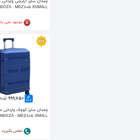
چمدان سایز آرایشی وارداتی م
DOZA - MDZ805 XSMALL
موجود نمی با
4
999,750
تومان
قسط
چمدان سایز کوچک وارداتی من
NDOZA - MDZ805 SMALL
تماس بگیرید