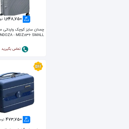
4
1,248,750
تو
قسط
چمدان سایز کوچک وارداتی من
NDOZA - MDZ836 SMALL
تماس بگیرید
4
473,750
توم
قسط