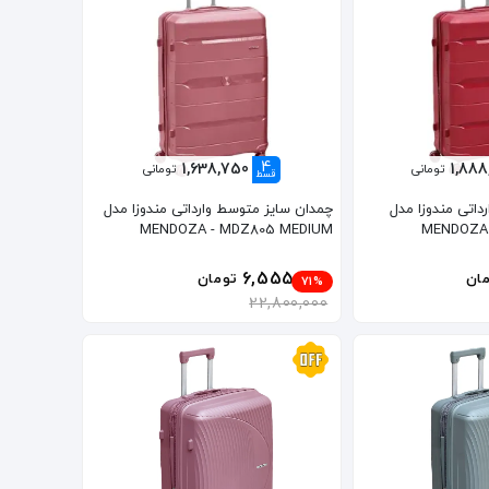
4
1,638,750
1,88
تومانی
تومانی
قسط
داتی مندوزا مدل
چمدان سایز متوسط وارداتی مندوزا مدل
MENDOZA - MDZ805 MEDIUM
MENDOZA 
6,555,000
ان
تومان
71%
22,800,000