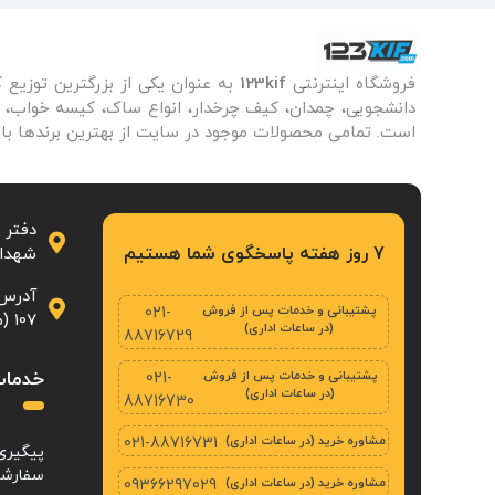
فروشگاه اینترنتی
123kif
به عنوان یکی از بزرگترین توزیع 
دانشجویی، چمدان، کیف چرخدار، انواع ساک، کیسه خواب، زی
است. تمامی محصولات موجود در سایت از بهترین برندها با 
دفتر 
7 روز هفته پاسخگوی شما هستیم
شهدا، پلاک ۲۳
آدرس 
پشتیبانی و خدمات پس از فروش
021-
107 (محله‌ی بازار تهران)
(در ساعات اداری)
88716729
پشتیبانی و خدمات پس از فروش
خدمات
021-
(در ساعات اداری)
88716730
مشاوره خرید (در ساعات اداری)
021-88716731
پیگیری
سفارش
مشاوره خرید (در ساعات اداری)
09366297029