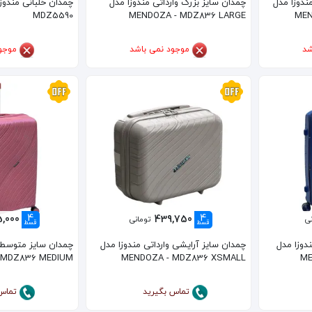
ندوزا مدل
چمدان سایز بزرگ وارداتی مندوزا مدل
MDZ5590
MENDOZA - MDZ836 LARGE
MEN
شد
موجود نمی باشد
موجو
4
4
5,000
439,750
ی
تومانی
قسط
قسط
دوزا مدل
چمدان سایز آرایشی وارداتی مندوزا مدل
چمدان سایز متوسط و
 MDZ836 MEDIUM
MENDOZA - MDZ836 XSMALL
ME
تماس بگیرید
تماس