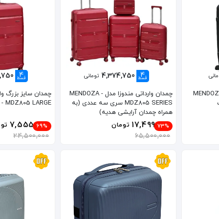
4
4
8,750
4,374,750
مانی
تومانی
قسط
قسط
کن مندوزا مدل MENDOZA -
چمدان وارداتی مندوزا مدل MENDOZA -
چمدان سایز بزرگ وار
MDZ805 SERIES سری سه عددی (به
- MDZ805 LARGE
همراه چمدان آرایشی هدیه)
7,555,000
17,499,000
تومان
توم
69%
73%
24,500,000
65,500,000