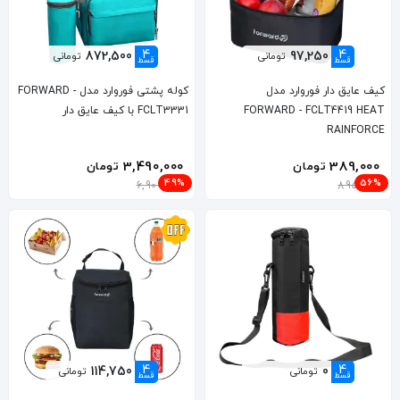
4
4
872,500
97,250
تومانی
تومانی
قسط
قسط
کیف عایق دار فوروارد مدل
کوله پشتی فوروارد مدل FORWARD -
FORWARD - FCLT4419 HEAT
FCLT3331 با کیف عایق دار
RAINFORCE
3,490,000
389,000
تومان
تومان
49%
56%
6,900,000
895,000
4
4
114,750
0
تومانی
تومانی
قسط
قسط