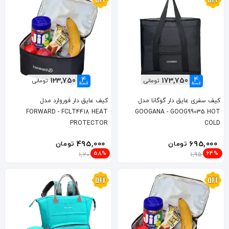
4
4
123,750
173,750
تومانی
تومانی
قسط
قسط
کیف سفری عایق دار گوگانا مدل
کیف عایق دار فوروارد مدل
FORWARD - FCLT4418 HEAT
GOOGANA - GOOG99035 HOT
PROTECTOR
COLD
495,000
695,000
تومان
تومان
58%
64%
1,200,000
1,959,000