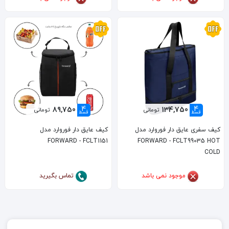
4
4
89,750
134,750
تومانی
تومانی
قسط
قسط
کیف سفری عایق دار فوروارد مدل
کیف عایق دار فوروارد مدل
FORWARD - FCLT1151
FORWARD - FCLT99035 HOT
COLD
موجود نمی باشد
تماس بگیرید