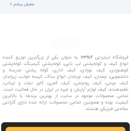
ایده‌آلی را برای تنقلات و نوشیدنی‌هایی که می‌خواهید در
+ نمایش بیشتر
پیک‌نیک و مسافرت با خود حمل کنید، ارائه می‌کنند. مدل
کیف با کاربری آسان که از مواد غذایی بدون آسیب
رساندن به آن محافظت می کند، در رنگ ها و طرح های
بسیار متنوعی عرضه می شود. هدف آن نگهداری طولانی
مدت غذا و نوشیدنی در دمای ایده آل بدون فاسد شدن
فروشگاه اینترنتی
123kif
به عنوان یکی از بزرگترین توزیع کننده
است.
انواع کیف و کوله‌پشتی لپ تاپی، کوله‌پشتی گیمینگ، کوله‌پشتی
کوهنوردی، کیف نوزادی، کیف اداری، کوله پشتی مدرسه و
نگهداری دما به بهترین شکل
دانشجویی، چمدان، کیف چرخدار، انواع ساک، کیسه خواب، زیرانداز،
کیف چرمی، کیف رودوشی، کیف کمری، کاور تبلت و لپتاپ،
کیف‌ عایق ‌دار بزرگ
ما از مواد باکیفیت و ضخیم ساخته
نظم‌دهنده، کیف لوازم آرایش و غیره در ایران در حال فعالیت است.
تمامی محصولات موجود در سایت از بهترین برندها با بالاترین
شده‌اند که گرما یا سرما را به طور کامل حفظ می‌کنند.
کیف
کیفیت بوده و همچنین تمامی محصولات ارائه شده دارای گارانتی
یخچالی مسافرتی
برای حمل مواد غذایی گرم یا سرد، مانند
سلامتی فیزیکی هستند.
غذاهای پیک‌نیک، نوشیدنی‌ها، ظروف غذا و حتی بطری‌های
شیر ایده‌آل هستند.