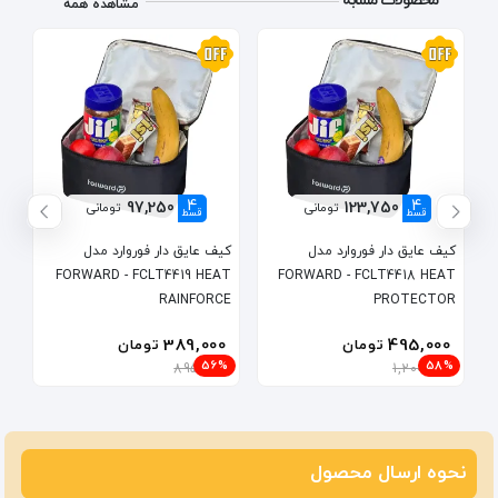
محصولات مشابه
مشاهده همه
4
4
97,250
123,750
تومانی
تومانی
قسط
قسط
کیف عایق دار فوروارد مدل
کیف عایق دار فوروارد مدل
FORWARD - FCLT4419 HEAT
FORWARD - FCLT4418 HEAT
RAINFORCE
PROTECTOR
389,000
495,000
تومان
تومان
56%
58%
895,000
1,200,000
نحوه ارسال محصول