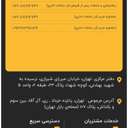
پشتیبانی و خدمات پس از فروش (در ساعات اداری)
021-88716730
مشاوره خرید (در ساعات اداری)
021-88716731
مشاوره خرید (در ساعات اداری)
09366297029
دفتر مرکزی: تهران، خیابان میرزای شیرازی، نرسیده به
شهید بهشتی، کوچه شهدا، پلاک ۲۳، طبقه 2، واحد ۵
آدرس مرجوعی : تهران، پانزده خرداد , ری، آل آقا، بین سوم
و بکتاش، پلاک 107 (محله‌ی بازار تهران)
خدمات مشتریان
دسترسی سریع