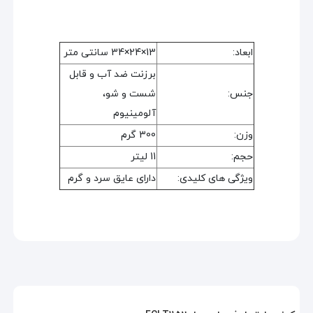
ابعاد:
13×24×34 سانتی متر
برزنت ضد آب و قابل
جنس:
شست و شو،
آلومینیوم
وزن:
300 گرم
حجم:
11 لیتر
ویژگی های کلیدی:
دارای عایق سرد و گرم