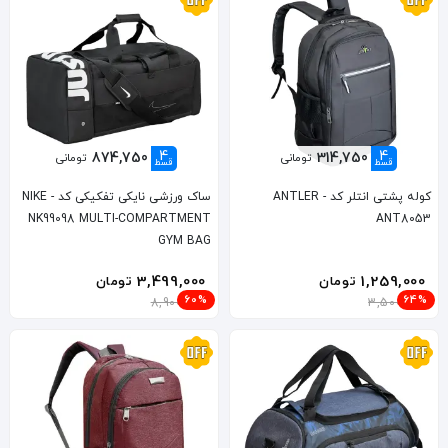
4
4
874,750
314,750
تومانی
تومانی
قسط
قسط
کوله پشتی انتلر کد ANTLER -
ساک ورزشی نایکی تفکیکی کد NIKE -
NK99098 MULTI-COMPARTMENT
ANT8053
GYM BAG
3,499,000
1,259,000
تومان
تومان
60%
64%
8,900,000
3,500,000