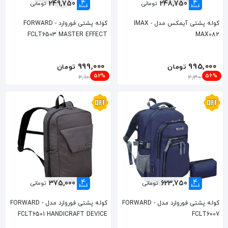
4
4
249,750
248,750
تومانی
تومانی
قسط
قسط
کوله پشتی آیمکس مدل IMAX -
کوله پشتی فوروارد FORWARD -
FCLT6503 MASTER EFFECT
MAX082
999,000
995,000
تومان
تومان
52%
56%
2,100,000
2,300,000
4
4
375,000
623,750
تومانی
تومانی
قسط
قسط
کوله پشتی فوروارد مدل FORWARD -
کوله پشتی فوروارد مدل FORWARD -
FCLT6501 HANDICRAFT DEVICE
FCLT6007