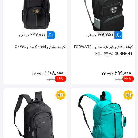
4
4
277,000
174,750
تومانی
تومانی
قسط
قسط
کوله پشتی فوروارد مدل FORWARD -
کوله پشتی Camel مدل C8420
FCLT3935 SUNEIGHT
1,108,000
699,000
تومان
تومان
19%
63%
1,368,000
1,900,000