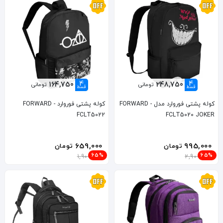
4
4
164,750
248,750
تومانی
تومانی
قسط
قسط
کوله پشتی فوروارد مدل FORWARD -
کوله پشتی فوروارد FORWARD -
FCLT5022
FCLT5020 JOKER
659,000
995,000
تومان
تومان
65%
65%
1,900,000
2,900,000