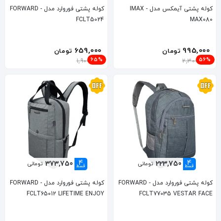
کوله پشتی آیمکس مدل IMAX -
کوله پشتی فوروارد مدل FORWARD -
FCLT5024
MAX080
659,000
995,000
تومان
تومان
65%
56%
1,900,000
2,300,000
4
4
373,750
223,750
تومانی
تومانی
قسط
قسط
کوله پشتی فوروارد مدل FORWARD -
کوله پشتی فوروارد مدل FORWARD -
FCLT65012 LIFETIME ENJOY
FCLT77035 VESTAR FACE