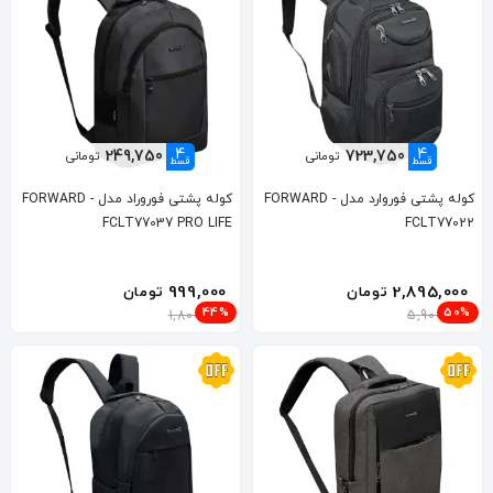
4
4
249,750
723,750
تومانی
تومانی
قسط
قسط
کوله پشتی فوروارد مدل FORWARD -
کوله پشتی فوروراد مدل FORWARD -
FCLT77037 PRO LIFE
FCLT77022
999,000
2,895,000
تومان
تومان
44%
50%
1,800,000
5,900,000