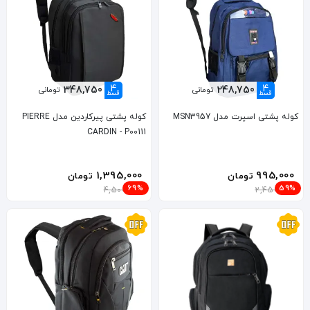
4
4
348,750
248,750
تومانی
تومانی
قسط
قسط
کوله پشتی اسپرت مدل MSN3957
کوله پشتی پیرکاردین مدل PIERRE
CARDIN - P00111
1,395,000
995,000
تومان
تومان
69%
59%
4,500,000
2,450,000