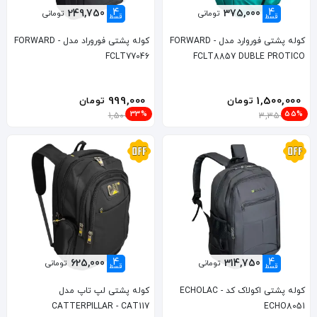
4
4
249,750
375,000
تومانی
تومانی
قسط
قسط
کوله پشتی فوروارد مدل FORWARD -
کوله پشتی فوروراد مدل FORWARD -
FCLT77046
FCLT8857 DUBLE PROTICO
999,000
1,500,000
تومان
تومان
33%
55%
1,500,000
3,350,000
4
4
625,000
314,750
تومانی
تومانی
قسط
قسط
کوله پشتی اکولاک کد ECHOLAC -
کوله پشتی لپ تاپ مدل
CATTERPILLAR - CAT117
ECHO8051