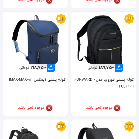
4
4
198,750
189,750
تومانی
تومانی
قسط
قسط
کوله پشتی فوروارد مدل FORWARD -
کوله پشتی آیمکس IMAX-MAX081
FCLT1011
موجود نمی باشد
موجود نمی باشد