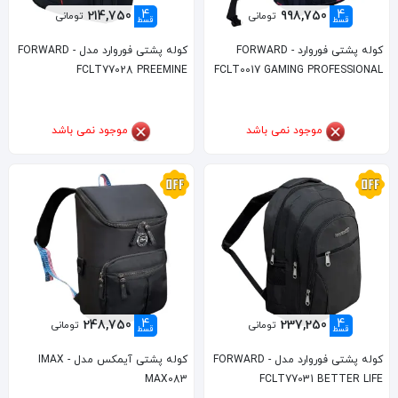
4
4
214,750
998,750
تومانی
تومانی
قسط
قسط
کوله پشتی فوروارد FORWARD -
کوله پشتی فوروارد مدل FORWARD -
FCLT77028 PREEMINE
FCLT0017 GAMING PROFESSIONAL
موجود نمی باشد
موجود نمی باشد
4
4
248,750
237,250
تومانی
تومانی
قسط
قسط
کوله پشتی فوروارد مدل FORWARD -
کوله پشتی آیمکس مدل IMAX -
MAX083
FCLT77031 BETTER LIFE