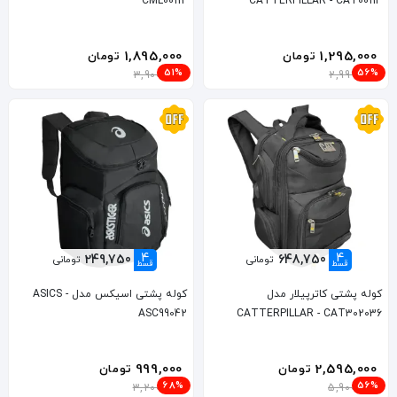
CML00112
CATTERPILLAR - CAT00114
1,895,000
1,295,000
تومان
تومان
51%
56%
3,900,000
2,999,000
4
4
249,750
648,750
تومانی
تومانی
قسط
قسط
کوله پشتی کاترپیلار مدل
کوله پشتی اسیکس مدل ASICS -
ASC99042
CATTERPILLAR - CAT302036
999,000
2,595,000
تومان
تومان
68%
56%
3,200,000
5,900,000