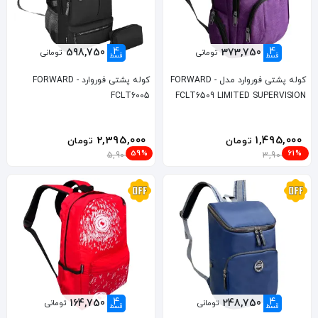
4
4
598,750
373,750
تومانی
تومانی
قسط
قسط
کوله پشتی فوروارد مدل FORWARD -
کوله پشتی فوروارد FORWARD -
FCLT6005
FCLT6509 LIMITED SUPERVISION
2,395,000
1,495,000
تومان
تومان
59%
61%
5,900,000
3,900,000
4
4
164,750
248,750
تومانی
تومانی
قسط
قسط