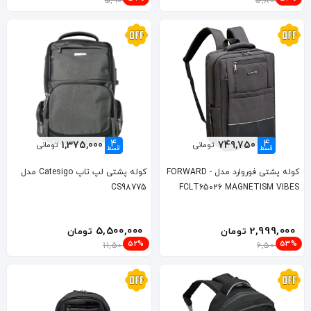
5,900,000
5,800,000
4
4
1,375,000
749,750
تومانی
تومانی
قسط
قسط
کوله پشتی فوروارد مدل FORWARD -
کوله پشتی لپ تاپ Catesigo مدل
CS98775
FCLT65026 MAGNETISM VIBES
5,500,000
2,999,000
تومان
تومان
52%
53%
11,500,000
6,500,000