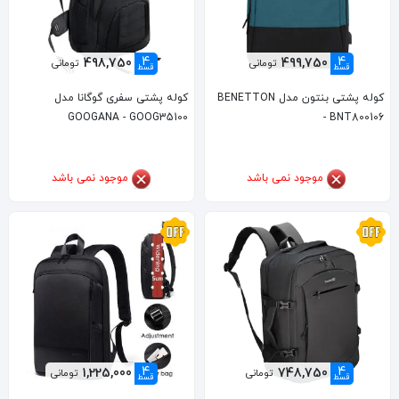
4
4
498,750
499,750
تومانی
تومانی
قسط
قسط
کوله پشتی بنتون مدل BENETTON
کوله پشتی سفری گوگانا مدل
GOOGANA - GOOG35100
- BNT800106
موجود نمی باشد
موجود نمی باشد
4
4
1,225,000
748,750
تومانی
تومانی
قسط
قسط