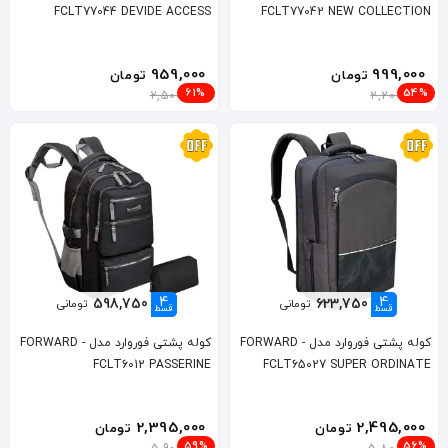
FCLT77044 DEVIDE ACCESS
FCLT77042 NEW COLLECTION
959,000
999,000
تومان
تومان
61%
54%
2,500,000
2,200,000
4
4
598,750
623,750
تومانی
تومانی
قسط
قسط
کوله پشتی فوروارد مدل FORWARD -
کوله پشتی فوروارد مدل FORWARD -
FCLT6012 PASSERINE
FCLT65027 SUPER ORDINATE
2,395,000
2,495,000
تومان
تومان
59%
56%