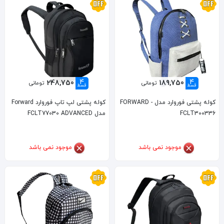
4
4
248,750
189,750
تومانی
تومانی
قسط
قسط
کوله پشتی فوروارد مدل FORWARD -
کوله پشتی لپ تاپ فوروارد Forward
FCLT300336
مدل FCLT77030 ADVANCED
موجود نمی باشد
موجود نمی باشد