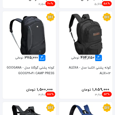
60%
58%
2,500,000
5,995,000
4
4
375,000
464,750
تومانی
تومانی
قسط
قسط
کوله پشتی الکسا مدل ALEXA -
کوله پشتی گوگانا مدل GOOGANA -
GOOG99041 CAMP PRESS
ALX1012
1,500,000
1,859,000
تومان
تومان
55%
52%
3,400,000
3,900,000