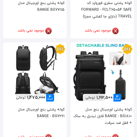
کوله پشتی سفری فوروارد کد
کوله پشتی بنج اورجینال مدل
BANGE BG77115
FORWARD - FCLT65054 SAFE
TRAVEL (دارای جا کفشی مجزا)
موجود نمی باشد
موجود نمی باشد
4
4
1,475,000
1,612,500
تومانی
تومانی
قسط
قسط
کوله پشتی اورجینال بنج مدل
کوله پشتی بنج اورجینال مدل
BANGE - BG1810 قابل تبدیل به ساک
BANGE - BG7261
+ قفل ضد سرقت
موجود نمی باشد
موجود نمی باشد