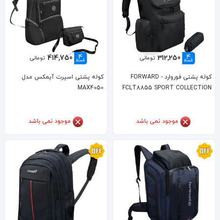
4
4
414,750
312,250
تومانی
تومانی
قسط
قسط
کوله پشتی فوروارد FORWARD -
کوله پشتی اسپرت آیمکس مدل
MAX4050
FCLT8855 SPORT COLLECTION
موجود نمی باشد
موجود نمی باشد