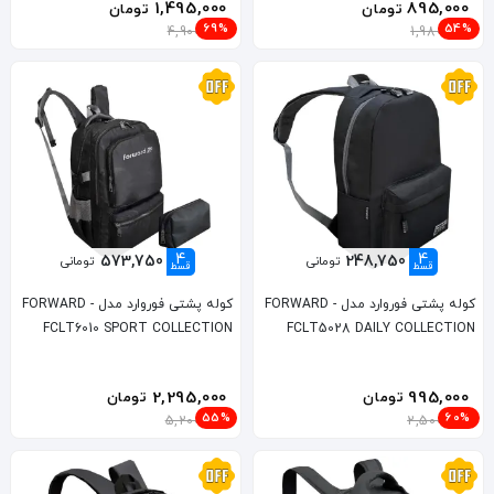
1,495,000
895,000
تومان
تومان
69%
54%
4,900,000
1,980,000
4
4
573,750
248,750
تومانی
تومانی
قسط
قسط
کوله پشتی فوروارد مدل FORWARD -
کوله پشتی فوروارد مدل FORWARD -
FCLT6010 SPORT COLLECTION
FCLT5028 DAILY COLLECTION
2,295,000
995,000
تومان
تومان
55%
60%
5,200,000
2,500,000