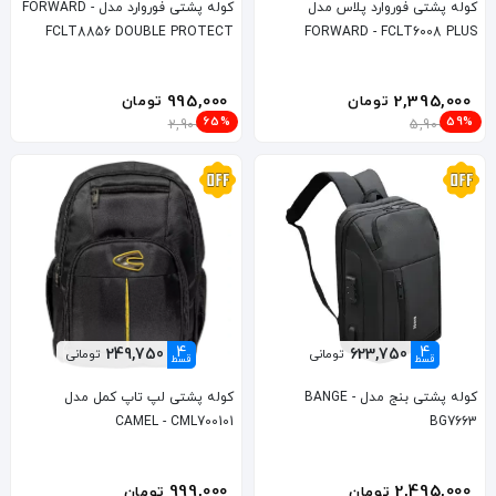
کوله پشتی فوروارد پلاس مدل
کوله پشتی فوروارد مدل FORWARD -
FCLT8856 DOUBLE PROTECT
FORWARD - FCLT6008 PLUS
995,000
2,395,000
تومان
تومان
65%
59%
2,900,000
5,900,000
4
4
249,750
623,750
تومانی
تومانی
قسط
قسط
کوله پشتی بنج مدل BANGE -
کوله پشتی لپ تاپ کمل مدل
CAMEL - CML700101
BG7663
999,000
2,495,000
تومان
تومان