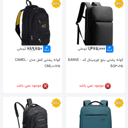
4
4
289,750
1,475,000
تومانی
تومانی
قسط
قسط
کوله پشتی بنج اورجینال کد BANGE -
کوله پشتی کمل مدل CAMEL -
CML00125
BG3065
موجود نمی باشد
موجود نمی باشد