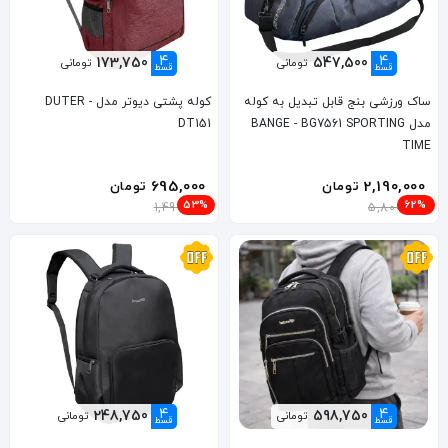
4
4
173,750
547,500
تومانی
تومانی
قسط
قسط
ساک ورزشی بنج قابل تبدیل به کوله
کوله پشتی دیوتر مدل DUTER -
مدل BANGE - BG7561 SPORTING
DT151
TIME
695,000
2,190,000
تومان
تومان
53%
62%
1,499,000
5,800,000
4
4
248,750
598,750
تومانی
تومانی
قسط
قسط