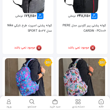
4
4
179,750
248,750
تومانی
تومانی
قسط
قسط
کوله پشتی پیر کاردین مدل PIERE
کوله پشتی اسپرت طرح نایکی Nike
CARDIN - PC1006
مدل SPORT 5027
موجود نمی باشد
موجود نمی باشد
4
4
162,250
162,250
تومانی
تومانی
قسط
قسط
خانه
دسته بندی
سبد خرید
جستجو
ورود