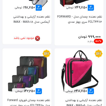
4
4
198,750
249,750
تومانی
تومانی
قسط
قسط
نظم دهنده چمدان مدل FORWARD -
نظم دهنده آرایشی و بهداشتی
FCLT44112 سری چهار عددی
آیمکس مدل IMAX - MAX018
999,000
تومان
موجود نمی باشد
58%
2,400,000
4
4
142,250
248,750
تومانی
تومانی
قسط
قسط
نظم دهنده آرایشی و بهداشتی
نظم دهنده چمدان فوروارد Forward
آیمکس مدل IMAX - MAX05
مدل FCLT44110 سری چهار عددی