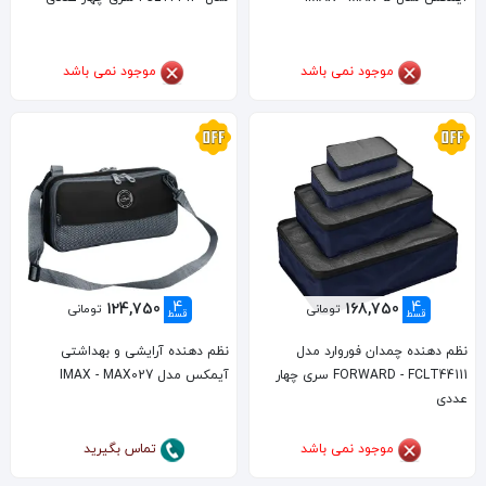
موجود نمی باشد
موجود نمی باشد
4
4
124,750
168,750
تومانی
تومانی
قسط
قسط
نظم دهنده چمدان فوروارد مدل
نظم دهنده آرایشی و بهداشتی
FORWARD - FCLT44111 سری چهار
آیمکس مدل IMAX - MAX027
عددی
موجود نمی باشد
تماس بگیرید