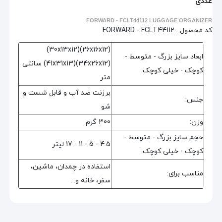
عددی
FORWARD - FCLT44112 LUGGAGE ORGANIZER
کد محصول :
FORWARD - FCLT44112
(26x16x12)(30x13x12)
ابعاد سایز بزرگ - متوسط -
(34x26x12)(41x31x13) سانتی
کوچک - خیلی کوچک:
متر
برزنت ضد آب و قابل شست و
جنس:
شو
وزن:
300 گرم
حجم سایز بزرگ - متوسط -
4.5 - 5 - 11 - 17 لیتر
کوچک - خیلی کوچک:
استفاده در چمدان، ماشین،
مناسب برای:
سفر، خانه و...