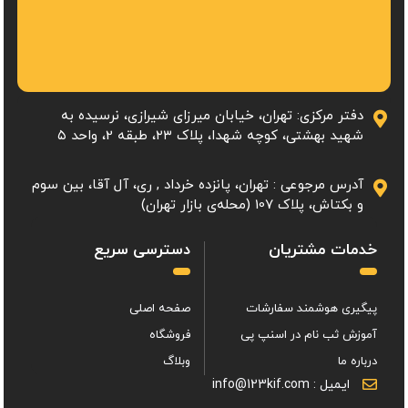
دفتر مرکزی: تهران، خیابان میرزای شیرازی، نرسیده به
شهید بهشتی، کوچه شهدا، پلاک ۲۳، طبقه 2، واحد ۵
آدرس مرجوعی : تهران، پانزده خرداد , ری، آل آقا، بین سوم
و بکتاش، پلاک 107 (محله‌ی بازار تهران)
خدمات مشتریان
دسترسی سریع
پیگیری هوشمند سفارشات
صفحه اصلی
آموزش ثب نام در اسنپ پی
فروشگاه
درباره ما
وبلاگ
ایمیل : info@123kif.com