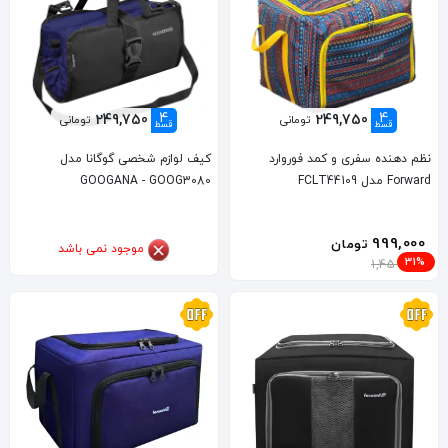
4
4
249,750
249,750
تومانی
تومانی
قسط
قسط
نظم دهنده سفری و کمد فوروارد
کیف لوازم شخصی گوگانا مدل
Forward مدل FCLT44109
GOOGANA - GOOG3080
999,000
تومان
موجود نمی باشد
31%
1,459,000