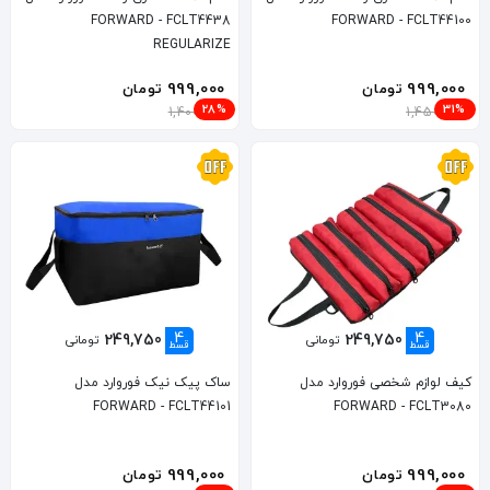
FORWARD - FCLT4438
FORWARD - FCLT44100
REGULARIZE
999,000
999,000
تومان
تومان
28%
31%
1,400,000
1,450,000
4
4
249,750
249,750
تومانی
تومانی
قسط
قسط
کیف لوازم شخصی فوروارد مدل
ساک پیک نیک فوروارد مدل
FORWARD - FCLT44101
FORWARD - FCLT3080
999,000
999,000
تومان
تومان