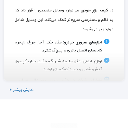
در
کیف ابزار خودرو
می‌توان وسایل متعددی را قرار داد که
به نظم و دسترسی سریع‌تر کمک می‌کند. این وسایل شامل
موارد زیر می‌شوند:
ابزارهای ضروری خودرو
: مثل جک، آچار چرخ، زاپاس،
کابل‌های اتصال باتری و پیچ‌گوشتی.
لوازم ایمنی
: مثل جلیقه شبرنگ، مثلث خطر، کپسول
آتش‌نشانی و جعبه کمک‌های اولیه.
وسایل شخصی
: مثل چتر، دستمال مرطوب،
دستکش، عینک آفتابی و نقشه‌های کاغذی.
+ نمایش بیشتر
وسایل نظافت خودرو
: مثل دستمال‌های مخصوص،
اسپری شیشه‌پاک‌کن و جاروبرقی دستی.
وسایل سفر و تفریح
: مثل پتو، بالش مسافرتی،
میان وعده و بطری آب.