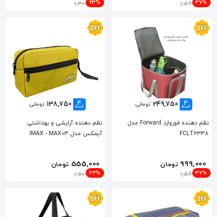
23%
37%
1,300,000
1,599,000
4
4
138,750
249,750
تومانی
تومانی
قسط
قسط
نظم دهنده فوروارد Forward مدل
نظم دهنده آرایشی و بهداشتی
FCLT2338
آیمکس مدل IMAX - MAX03
555,000
999,000
تومان
تومان
63%
37%
1,500,000
1,590,000