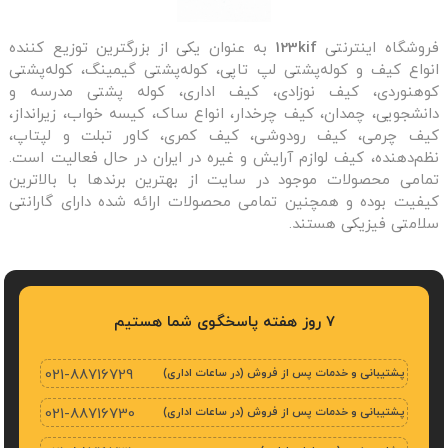
لوازم الکترونیکی و جانبی
: مثل کابل شارژ، پاوربانک
فروشگاه اینترنتی
123kif
به عنوان یکی از بزرگترین توزیع کننده
و نگهدارنده گوشی.
انواع کیف و کوله‌پشتی لپ تاپی، کوله‌پشتی گیمینگ، کوله‌پشتی
کوهنوردی، کیف نوزادی، کیف اداری، کوله پشتی مدرسه و
جنس برزنت و مزایای آن
دانشجویی، چمدان، کیف چرخدار، انواع ساک، کیسه خواب، زیرانداز،
کیف چرمی، کیف رودوشی، کیف کمری، کاور تبلت و لپتاپ،
یکی از مهم‌ترین ویژگی‌های
کیف نظم دهنده صندوق
نظم‌دهنده، کیف لوازم آرایش و غیره در ایران در حال فعالیت است.
تمامی محصولات موجود در سایت از بهترین برندها با بالاترین
عقب
و
کیف ابزار خودرو
جنس برزنتی آن است.
برزنت
به
کیفیت بوده و همچنین تمامی محصولات ارائه شده دارای گارانتی
دلیل مقاومت بالا در برابر نفوذ رطوبت و آب، پارگی و
سلامتی فیزیکی هستند.
سایش یکی از بهترین متریال پارچه ای برای تولید این نوع
محصولات است. این جنس باعث می‌شود که
ساک نظم
7 روز هفته پاسخگوی شما هستیم
دهنده صندوق عقب
حتی در شرایط سخت و استفاده‌های
مکرر دوام بالایی داشته باشد و عمر طولانی‌تری داشته
پشتیبانی و خدمات پس از فروش (در ساعات اداری)
021-88716729
باشد.
پشتیبانی و خدمات پس از فروش (در ساعات اداری)
021-88716730
برندهای معتبر در تولید کیف و جعبه نظم