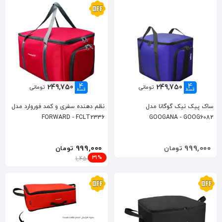
4
4
249,750
249,750
تومانی
تومانی
قسط
قسط
ساک پیک نیک گوگانا مدل
نظم دهنده سفری و کمد فوروارد مدل
FORWARD - FCLT2336
GOOGANA - GOOG6082
999,000
999,000
تومان
تومان
31%
1,450,000