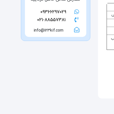
09366297029
ش
021-88557381
info@123kif.com
ب