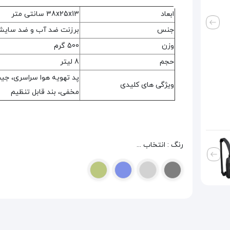
ابعاد
38x25x13 سانتی متر
جنس
برزنت ضد آب و ضد سای
وزن
500 گرم
حجم
8 لیتر
پد تهویه هوا سراسری، جی
ویژگی های کلیدی
مخفی، بند قابل تنظیم
رنگ : انتخاب ...