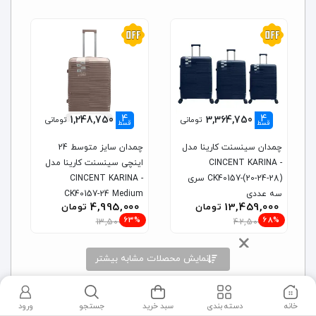
4
4
1,248,750
3,364,750
تومانی
تومانی
قسط
قسط
چمدان سینسنت کارینا مدل
چمدان سایز متوسط 24
CINCENT KARINA -
اینچی سینسنت کارینا مدل
CK40157-(20-24-28) سری
CINCENT KARINA -
سه عددی
CK40157-24 Medium
4,995,000
13,459,000
تومان
تومان
63%
68%
13,500,000
42,500,000
نمایش محصلات مشابه بیشتر
خانه
دسته بندی
سبد خرید
جستجو
ورود