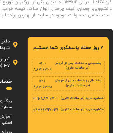
فروشگاه اینترنتی
123kif
به عنوان یکی از بزرگترین توزیع 
دانشجویی، چمدان، کیف چرخدار، انواع ساک، کیسه خواب، زی
است. تمامی محصولات موجود در سایت از بهترین برندها با 
دفتر 
7 روز هفته پاسخگوی شما هستیم
شهدا، پلاک ۲۳
آدرس 
پشتیبانی و خدمات پس از فروش
021-
107 (محله‌ی بازار تهران)
(در ساعات اداری)
88716729
پشتیبانی و خدمات پس از فروش
خدمات
021-
(در ساعات اداری)
88716730
مشاوره خرید (در ساعات اداری)
021-88716731
پیگیری
سفارش
مشاوره خرید (در ساعات اداری)
09366297029
آموزش 
اسنپ پ
درباره م