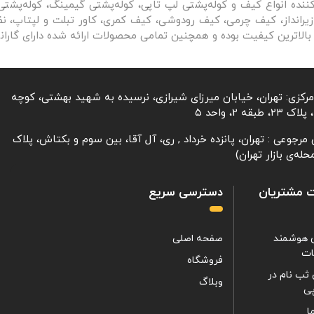
کننده انواع کیف و کوله‌پشتی لپ تاپی، کوله‌پشتی گیمینگ، کوله‌پشت
رانداز، کیف چرمی، کیف رودوشی، کیف کمری، کاور تبلت و لپتاپ، نظم‌
بالاترین کیفیت بوده و همچنین تمامی محصولات ارائه شده دارای گارا
مرکزی: تهران، خیابان میرزای شیرازی، نرسیده به شهید بهشتی، کوچه
، طبقه 2، واحد ۵
مرجوعی : تهران، پانزده خرداد , ری، آل آقا، بین سوم و بکتاش، پلاک
 مشتریان
دسترسی سریع
 هوشمند
صفحه اصلی
ات
فروشگاه
ثب نام در
وبلاگ
ی
ا