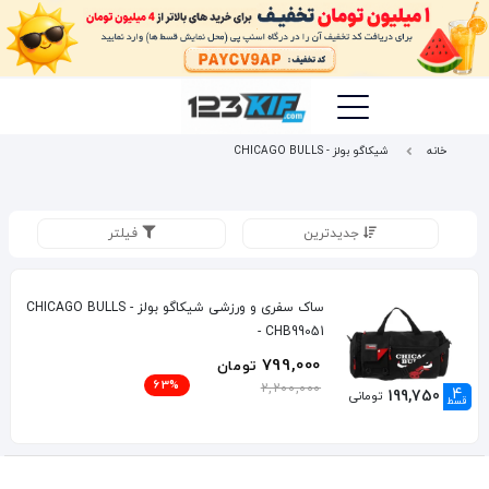
خانه
شیکاگو بولز - CHICAGO BULLS
جدیدترین
فیلتر
ساک سفری و ورزشی شیکاگو بولز - CHICAGO BULLS
- CHB99051
799,000
تومان
63%
2,200,000
4
199,750
تومانی
قسط