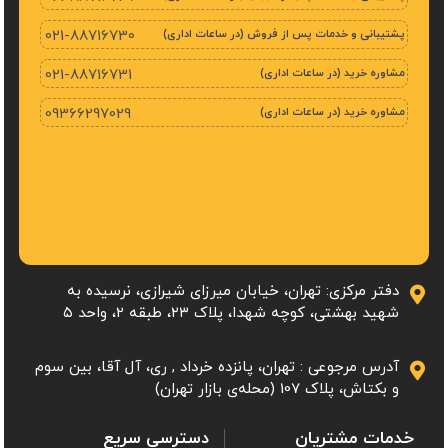
پشتیبانی و خدمات پس از فروش (در ساعات اداری)
021-88716730
مشاوره خرید (در ساعات اداری)
021-88716731
مشاوره خرید (در ساعات اداری)
09366297029
دفتر مرکزی: تهران، خیابان میرزای شیرازی، نرسیده به
شهید بهشتی، کوچه شهدا، پلاک ۲۳، طبقه 2، واحد ۵
آدرس مرجوعی : تهران، پانزده خرداد , ری، آل آقا، بین سوم
و بکتاش، پلاک 107 (محله‌ی بازار تهران)
خدمات مشتریان
دسترسی سریع