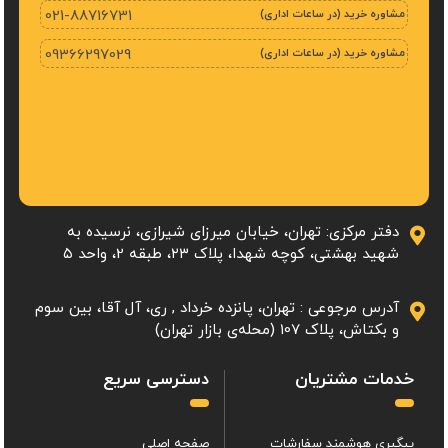
مشاوره خرید (در ساعات اداری)
021-88716731
مشاوره خرید (در ساعات اداری)
09366297029
دفتر مرکزی: تهران، خیابان میرزای شیرازی، نرسیده به
شهید بهشتی، کوچه شهدا، پلاک ۲۳، طبقه 2، واحد ۵
آدرس مرجوعی : تهران، پانزده خرداد , ری، آل آقا، بین سوم
و بکتاش، پلاک 107 (محله‌ی بازار تهران)
خدمات مشتریان
دسترسی سریع
پیگیری هوشمند سفارشات
صفحه اصلی