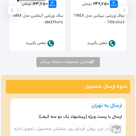
4
4
123,750
249,750
تومانی
تومانی
قسط
قسط
ساک ورزشی تیرکس مدل TIREX
ساک ورزشی آیمکس مدل IMAX
- MAX99038
- TRX111687
تماس بگیرید
تماس بگیرید
نمایش محصولات مشابه بیشتر
نحوه ارسال محصول
ارسال به تهران
ارسال با پست ویژه (پیشنهاد یک دو سه کیف):
در این روش فردای روز سفارش محصول، تحویل اداره