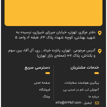
دفتر مرکزی: تهران، خیابان میرزای شیرازی، نرسیده به
شهید بهشتی، کوچه شهدا، پلاک ۲۳، طبقه 2، واحد ۵
آدرس مرجوعی : تهران، پانزده خرداد , ری، آل آقا، بین سوم
و بکتاش، پلاک 107 (محله‌ی بازار تهران)
خدمات مشتریان
دسترسی سریع
پیگیری هوشمند سفارشات
صفحه اصلی
آموزش ثب نام در اسنپ پی
فروشگاه
درباره ما
وبلاگ
ایمیل : info@123kif.com