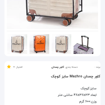
0
برند :
دسته بندی :
کاور چمدان
امتیاز :
کاور چمدان Mazhro سایز کوچک
سایز
:
کوچک
ابعاد
:
48x38x23 سانتی متر
وزن
:
600 گرم