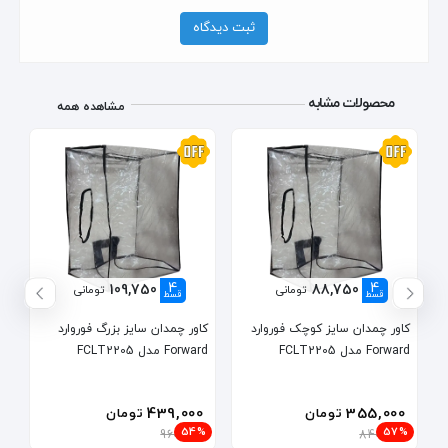
ثبت دیدگاه
محصولات مشابه
مشاهده همه
4
4
109,750
88,750
تومانی
تومانی
قسط
قسط
کاور چمدان سایز کوچک فوروارد
کاور چمدان سایز بزرگ فوروارد
Forward مدل FCLT2205
Forward مدل FCLT2205
439,000
355,000
تومان
تومان
54%
57%
960,000
840,000