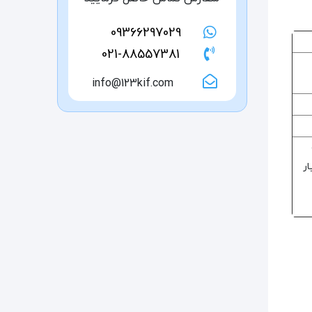
09366297029
021-88557381
info@123kif.com
ر