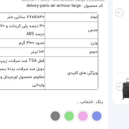
کد محصول :
delsey-paris-air-armour-large
ابعاد
77x51x30 سانتی متر
30 درصد پلی کربنات و 70
جنس
درصد ABS
وزن
حدود 4100 گرم
حجم
102 لیتر
قفل TSA ضد سرقت، زیپ
دوبل ضد سرقت، بدنه بسیا
ویژگی های کلیدی
مقاوم، محصول اورجینال و
وارداتی
رنگ : انتخاب ...