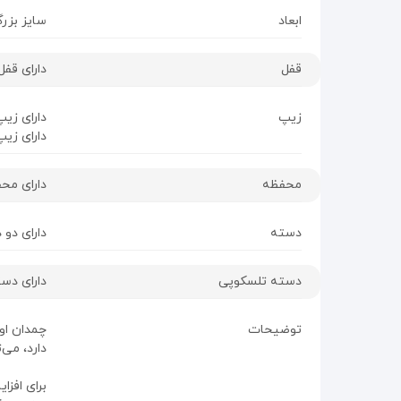
ابعاد
سایز بزرگ : 51*30*77 س
قفل
دارای قفل درجه 1 
زیپ
دارای زی
دارای زی
محفظه
دارای محفظ
دسته
دارای دو 
دسته تلسکوپی
دارای دس
توضیحات
دارد، می‌