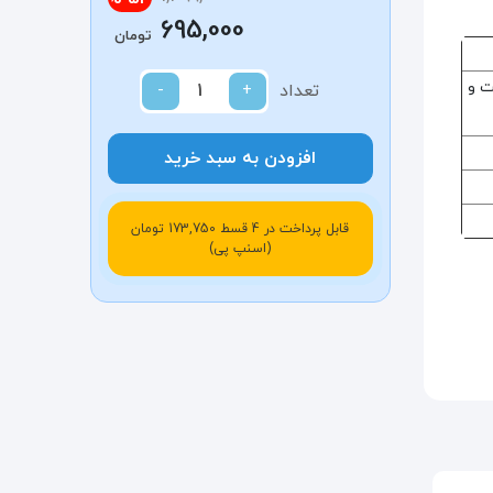
695,000
تومان
ت و
تعداد
+
-
افزودن به سبد خرید
قابل پرداخت در 4 قسط 173,750 تومان
(اسنپ پی)