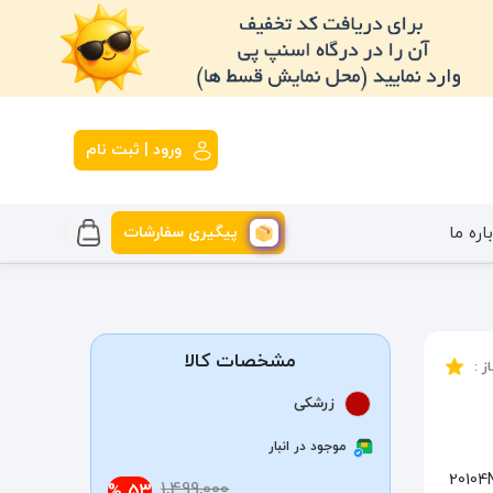
ورود | ثبت نام
پیگیری سفارشات
اره ما
مشخصات کالا
ز :
زرشکی
موجود در انبار
20104NULL09-
1,499,000
53 %