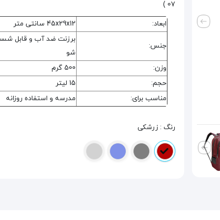
07 )
ابعاد:
45x29x12 سانتی متر
برزنت ضد آب و قابل شس
جنس:
شو
وزن:
500 گرم
حجم:
15 لیتر
مناسب برای:
مدرسه و استفاده روزانه
رنگ : زرشکی