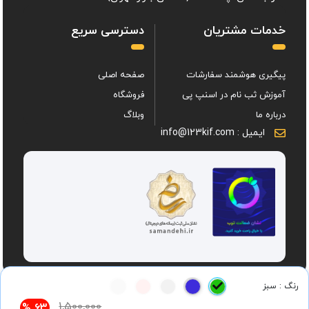
خدمات مشتریان
دسترسی سریع
پیگیری هوشمند سفارشات
صفحه اصلی
آموزش ثب نام در اسنپ پی
فروشگاه
درباره ما
وبلاگ
ایمیل : info@123kif.com
رنگ : سبز
1,500,000
63 %