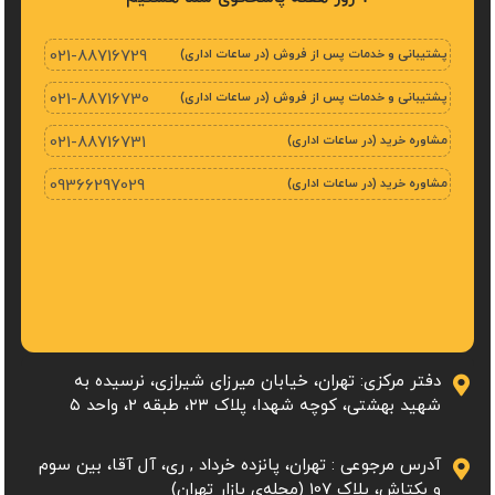
پشتیبانی و خدمات پس از فروش (در ساعات اداری)
021-88716729
پشتیبانی و خدمات پس از فروش (در ساعات اداری)
021-88716730
مشاوره خرید (در ساعات اداری)
021-88716731
مشاوره خرید (در ساعات اداری)
09366297029
دفتر مرکزی: تهران، خیابان میرزای شیرازی، نرسیده به
شهید بهشتی، کوچه شهدا، پلاک ۲۳، طبقه 2، واحد ۵
آدرس مرجوعی : تهران، پانزده خرداد , ری، آل آقا، بین سوم
و بکتاش، پلاک 107 (محله‌ی بازار تهران)