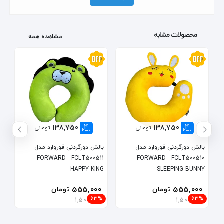
محصولات مشابه
مشاهده همه
4
4
138,750
138,750
تومانی
تومانی
قسط
قسط
بالش دورگردنی فوروارد مدل
بالش دورگردنی فوروارد مدل
FORWARD - FCLT500511
FORWARD - FCLT500510
HAPPY KING
SLEEPING BUNNY
555,000
555,000
تومان
تومان
63%
63%
1,500,000
1,500,000