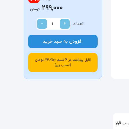
299,000
تومان
تعداد
+
-
افزودن به سبد خرید
قابل پرداخت در 4 قسط 74,750 تومان
(اسنپ پی)
وص قرار