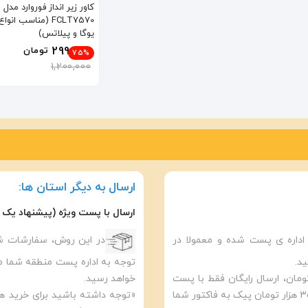
کاور زیر انداز فوروارد مدل
FCLT7570 (مناسب ان
یوگا و پیلاتس)
299,000
تومان
75%
1,200,000
ارسال به دیگر استان ها:
ارسال با پست ویژه (پیشنهاد یک 
داره ی پست شده و معمولا در
در این روش، سفارشات شم
رای خرید های بالا تر از 5 میلیون تومان، ارسال رایگان فقط با پست
خواهد رسید.
انجام خواهد شد. در صورت درخواست ارسال فوری مبلغ 350 هزار تومان پیک به فاکتور شما