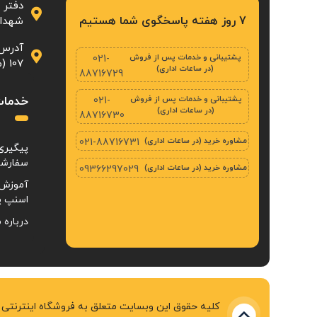
دفتر 
7 روز هفته پاسخگوی شما هستیم
شهدا، پلاک ۲۳
آدرس 
پشتیبانی و خدمات پس از فروش
021-
107 (محله‌ی بازار تهران)
(در ساعات اداری)
88716729
پشتیبانی و خدمات پس از فروش
خدمات
021-
(در ساعات اداری)
88716730
مشاوره خرید (در ساعات اداری)
021-88716731
پیگیری
سفارش
مشاوره خرید (در ساعات اداری)
09366297029
آموزش 
اسنپ پ
درباره م
کلیه حقوق این وبسایت متعلق به فروشگاه اینترنت