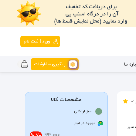
ورود | ثبت نام
پیگیری سفارشات
اره ما
مشخصات کالا
 :
0
سبز ارتشی
موجود در انبار
سبز
999,000
70 %