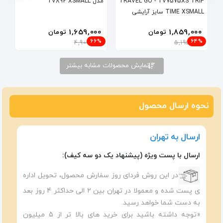
TRAVEL GO - TV7575XS TRIP
مدل TV892 XSMALL
TIME XSMALL سایز آرایشی
1,659,000
1,859,000
تومان
تومان
66%
64%
4,900,000
5,195,000
نمایش محصولات مشابه بیشتر
نحوه ارسال محصول
ارسال به تهران
ارسال با پست ویژه (پیشنهاد یک دو سه کیف):
در این روش فردای روز سفارش محصول، تحویل اداره
ی پست شده و معمولا در تهران بین ۲ الی حداکثر 4 روز بعد
به دست شما خواهد رسید.
«توجه داشته باشید برای خرید های بالا تر از 5 میلیون