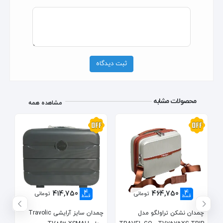
ثبت دیدگاه
محصولات مشابه
مشاهده همه
4
4
414,750
464,750
تومانی
تومانی
قسط
قسط
چمدان نشکن تراولگو مدل
چمدان سایز آرایشی Travolic