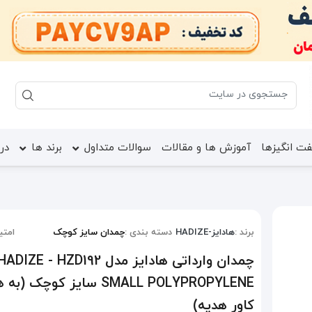
ت انگیزها
آموزش ها و مقالات
سوالات متداول
برند ها
درب
برند :
هادایز-HADIZE
دسته بندی :
چمدان سایز کوچک
امتیا
چمدان وارداتی هادایز مدل ADIZE - HZD192
SMALL POLYPROPYLENE سایز کوچک (
کاور هدیه)