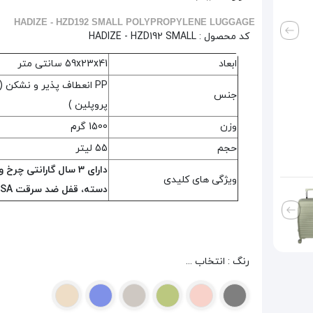
HADIZE - HZD192 SMALL POLYPROPYLENE LUGGAGE
کد محصول :
HADIZE - HZD192 SMALL
ابعاد
59x23x41 سانتی متر
PP انعطاف پذیر و نشکن (
جنس
پروپلین )
وزن
1500 گرم
حجم
55 لیتر
دارای 3 سال گارانتی چرخ و
ویژگی های کلیدی
دسته، قفل ضد سرقت TSA
رنگ : انتخاب ...