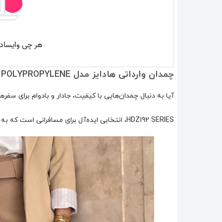
چمدان وارداتی هادایز مدل HADIZE - HZD192 SMALL POLYPROPYLENE سایز کوچک (به همراه کاور هدیه)
آیا به دنبال چمدان‌هایی با کیفیت، جادار و بادوام برای سف
HDZ192 SERIES، انتخابی ایده‌آل برای مسافرانی است که به دنبال کیفیت و زیبایی در کنار کارایی هستند.