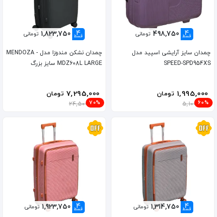
4
4
1,823,750
498,750
تومانی
تومانی
قسط
قسط
چمدان سایز آرایشی اسپید مدل
چمدان نشکن مندوزا مدل MENDOZA -
SPEED-SPD954XS
MDZ608L LARGE سایز بزرگ
7,295,000
1,995,000
تومان
تومان
70%
60%
24,500,000
5,100,000
4
4
1,923,750
1,314,750
تومانی
تومانی
قسط
قسط