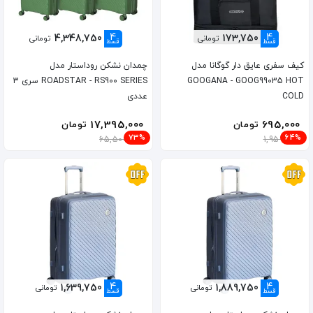
4
4
4,348,750
173,750
تومانی
تومانی
قسط
قسط
کیف سفری عایق دار گوگانا مدل
چمدان نشکن روداستار مدل
GOOGANA - GOOG99035 HOT
ROADSTAR - RS900 SERIES سری 3
COLD
عددی
17,395,000
695,000
تومان
تومان
73%
64%
65,500,000
1,959,000
4
4
1,639,750
1,889,750
تومانی
تومانی
قسط
قسط