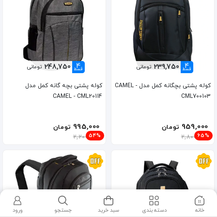
4
4
248,750
239,750
تومانی
تومانی
قسط
قسط
کوله پشتی بچگانه کمل مدل CAMEL -
کوله پشتی بچه گانه کمل مدل
CAMEL - CML20114
CML700103
995,000
959,000
تومان
تومان
54%
65%
2,200,000
2,800,000
خانه
دسته بندی
سبد خرید
جستجو
ورود