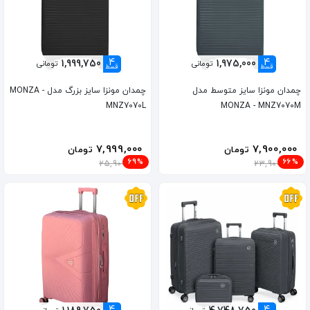
4
4
1,999,750
1,975,000
تومانی
تومانی
قسط
قسط
چمدان مونزا سایز متوسط مدل
چمدان مونزا سایز بزرگ مدل MONZA -
MNZ7070L
MONZA - MNZ7070M
7,999,000
7,900,000
تومان
تومان
69%
66%
25,900,000
23,900,000
4
4