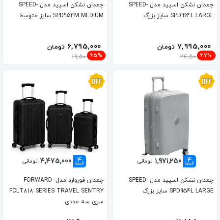
چمدان نشکن اسپید مدل SPEED-
چمدان نشکن اسپید مدل SPEED-
SPD964L LARGE سایز بزرگ
SPD954M MEDIUM سایز متوسط
6,795,000
7,995,000
تومان
تومان
65%
67%
19,500,000
24,500,000
4
4
4,475,000
1,971,250
تومانی
تومانی
قسط
قسط
چمدان نشکن اسپید مدل SPEED-
چمدان فوروارد مدل FORWARD-
SPD954L LARGE سایز بزرگ
FCLT818 SERIES TRAVEL SENTRY
سری سه عددی