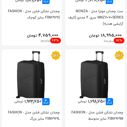
1,189,750
4,748,750
تومانی
تومانی
قسط
قسط
ست چمدان مونزا مدل MONZA -
چمدان نشکن فشن مدل FASHION -
MNZ7070SERIES سری 4 عددی (کیف
FSN6969S سایز کوچک
آرایشی هدیه)
4,759,000
18,995,000
تومان
تومان
64%
72%
13,495,000
68,500,000
4
4
1,923,750
1,698,750
تومانی
تومانی
قسط
قسط
چمدان نشکن فشن مدل FASHION -
چمدان نشکن فشن مدل FASHION -
FSN6969M سایز متوسط
FSN6969L سایز بزرگ