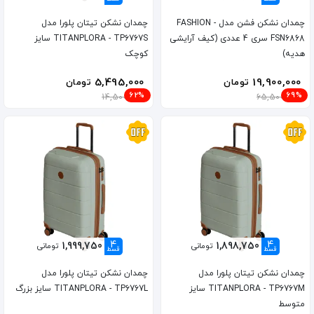
چمدان نشکن فشن مدل FASHION -
چمدان نشکن تیتان پلورا مدل
FSN6868 سری 4 عددی (کیف آرایشی
TITANPLORA - TP6767S سایز
هدیه)
کوچک
5,495,000
19,900,000
تومان
تومان
62%
69%
14,500,000
65,500,000
4
4
1,999,750
1,898,750
تومانی
تومانی
قسط
قسط
چمدان نشکن تیتان پلورا مدل
چمدان نشکن تیتان پلورا مدل
TITANPLORA - TP6767M سایز
TITANPLORA - TP6767L سایز بزرگ
متوسط