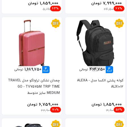
1,859,000
7,999,000
تومان
تومان
64%
67%
5,195,000
24,500,000
4
4
1,689,750
464,750
تومانی
تومانی
قسط
قسط
کوله پشتی الکسا مدل ALEXA -
چمدان نشکن تراولگو مدل TRAVEL
GO - TV7575M TRIP TIME
ALX1012
MEDIUM سایز متوسط
6,759,000
1,859,000
تومان
تومان
70%
52%
22,900,000
3,900,000