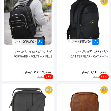
4
4
598,750
312,250
تومانی
تومانی
قسط
قسط
کوله پشتی کاترپیلار مدل
کوله پشتی فوروارد پلاس مدل
FORWARD - FCLT6008 PLUS
CATTERPILAR - CAT800110
2,395,000
1,249,000
تومان
تومان
59%
67%
5,900,000
3,900,000