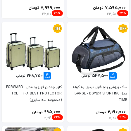
7,999,000
7,595,000
تومان
تومان
69%
66%
26,500,000
23,500,000
4
4
248,750
547,500
تومانی
تومانی
قسط
قسط
ساک ورزشی بنج قابل تبدیل به کوله
کاور چمدان فوروارد مدل FORWARD -
مدل BANGE - BG7561 SPORTING
FCLT2208 BEST PROTECTOR
TIME
(مجموعه سه سایزی)
995,000
2,190,000
تومان
تومان
62%
62%
2,640,000
5,800,000