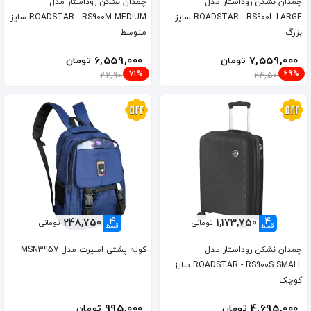
چمدان نشکن روداستار مدل
چمدان نشکن روداستار مدل
ROADSTAR - RS900L LARGE سایز
ROADSTAR - RS900M MEDIUM سایز
بزرگ
متوسط
6,559,000
7,559,000
تومان
تومان
71%
69%
22,900,000
24,500,000
4
4
248,750
1,173,750
تومانی
تومانی
قسط
قسط
چمدان نشکن روداستار مدل
کوله پشتی اسپرت مدل MSN3957
ROADSTAR - RS900S SMALL سایز
کوچک
995,000
4,695,000
تومان
تومان