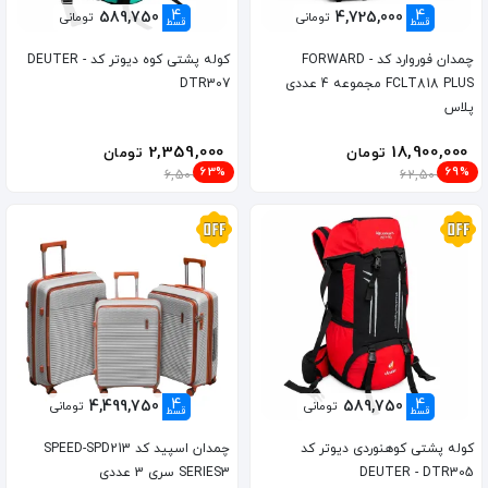
4
4
589,750
4,725,000
تومانی
تومانی
قسط
قسط
چمدان فوروارد کد FORWARD -
کوله پشتی کوه دیوتر کد DEUTER -
FCLT818 PLUS مجموعه 4 عددی
DTR307
پلاس
2,359,000
18,900,000
تومان
تومان
63%
69%
6,500,000
62,500,000
4
4
4,499,750
589,750
تومانی
تومانی
قسط
قسط
کوله پشتی کوهنوردی دیوتر کد
چمدان اسپید کد SPEED-SPD213
DEUTER - DTR305
SERIES3 سری 3 عددی