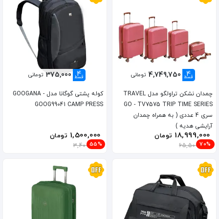
4
4
375,000
4,749,750
تومانی
تومانی
قسط
قسط
چمدان نشکن تراولگو مدل TRAVEL
کوله پشتی گوگانا مدل GOOGANA -
GOOG99041 CAMP PRESS
GO - TV7575 TRIP TIME SERIES
سری 4 عددی ( به همراه چمدان
آرایشی هدیه )
1,500,000
18,999,000
تومان
تومان
55%
70%
3,400,000
65,500,000