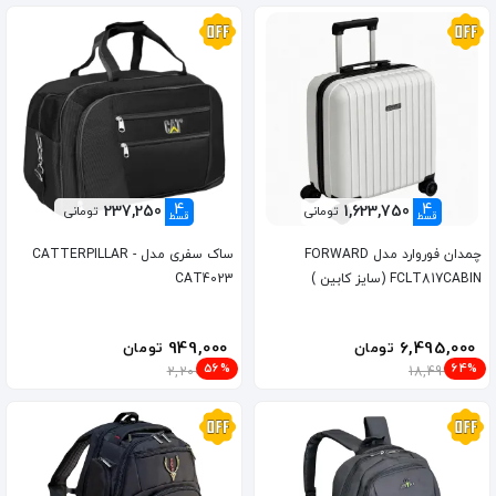
4
4
237,250
1,623,750
تومانی
تومانی
قسط
قسط
چمدان فوروارد مدل FORWARD
ساک سفری مدل CATTERPILLAR -
FCLT817CABIN (سایز کابین )
CAT4023
949,000
6,495,000
تومان
تومان
56%
64%
2,200,000
18,499,000