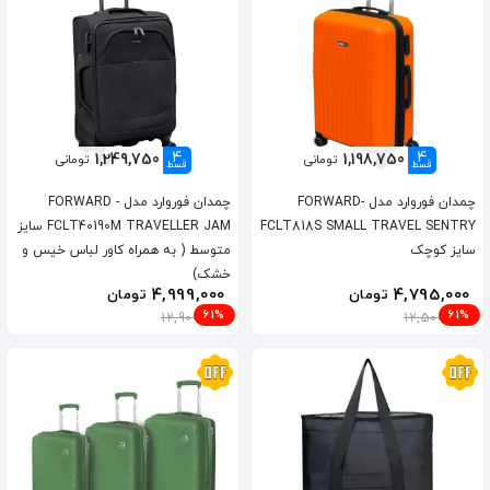
4
4
1,249,750
1,198,750
تومانی
تومانی
قسط
قسط
چمدان فوروارد مدل FORWARD-
چمدان فوروارد مدل FORWARD -
FCLT818S SMALL TRAVEL SENTRY
FCLT40190M TRAVELLER JAM سایز
سایز کوچک
متوسط ( به همراه کاور لباس خیس و
خشک)
4,999,000
4,795,000
تومان
تومان
61%
61%
12,900,000
12,500,000