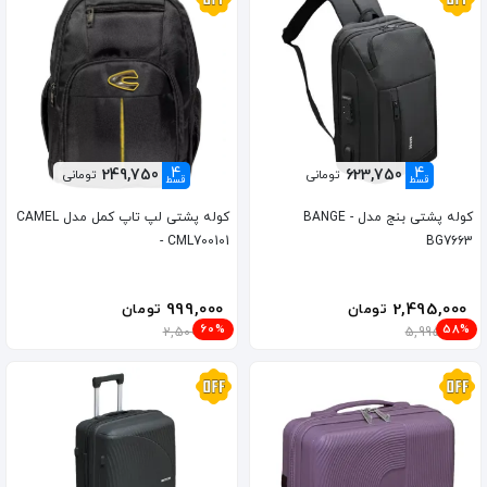
4
4
249,750
623,750
تومانی
تومانی
قسط
قسط
کوله پشتی بنج مدل BANGE -
کوله پشتی لپ تاپ کمل مدل CAMEL
- CML700101
BG7663
999,000
2,495,000
تومان
تومان
60%
58%
2,500,000
5,995,000