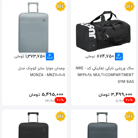
4
4
1,373,750
874,750
تومانی
تومانی
قسط
قسط
ساک ورزشی نایکی تفکیکی کد NIKE -
چمدان مونزا سایز کوچک مدل
MONZA - MNZ7070S
NK99098 MULTI-COMPARTMENT
GYM BAG
5,495,000
3,499,000
تومان
تومان
60%
60%
13,900,000
8,900,000