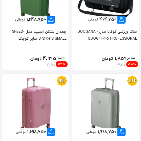
4
4
1,248,750
464,750
تومانی
تومانی
قسط
قسط
ساک ورزشی گوگانا مدل GOOGANA -
چمدان نشکن اسپید مدل SPEED-
GOOG99025 PROFESSIONAL
SPD964S SMALL سایز کوچک
4,995,000
1,859,000
تومان
تومان
56%
58%
11,500,000
4,500,000
4
4
1,698,750
1,998,750
تومانی
تومانی
قسط
قسط