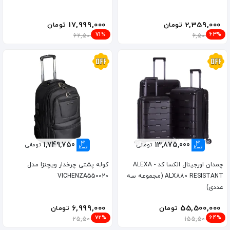
17,999,000
2,359,000
تومان
تومان
71%
63%
62,500,000
6,500,000
4
4
1,749,750
13,875,000
تومانی
تومانی
قسط
قسط
چمدان اورجینال الکسا کد ALEXA -
کوله پشتی چرخدار ویچنزا مدل
ALX880 RESISTANT (مجموعه سه
VICHENZA550020
عددی)
6,999,000
55,500,000
تومان
تومان
72%
64%
25,500,000
155,500,000