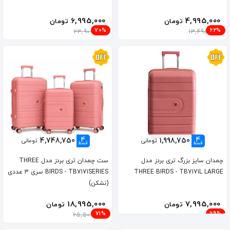
6,995,000
4,995,000
تومان
تومان
70%
62%
23,900,000
13,495,000
4
4
4,748,750
1,998,750
تومانی
تومانی
قسط
قسط
چمدان سایز بزرگ تری بردز مدل
ست چمدان تری بردز مدل THREE
THREE BIRDS - TB7171L LARGE
BIRDS - TB7171SERIES سری 3 عددی
(نشکن)
18,995,000
7,995,000
تومان
تومان
71%
69%
65,500,000