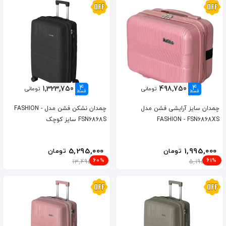
4
4
1,323,750
498,750
تومانی
تومانی
قسط
قسط
چمدان سایز آرایشی فشن مدل
چمدان نشکن فشن مدل FASHION -
FASHION - FSN6868XS
FSN6868S سایز کوچک
5,295,000
1,995,000
تومان
تومان
60%
61%
13,495,000
5,195,000