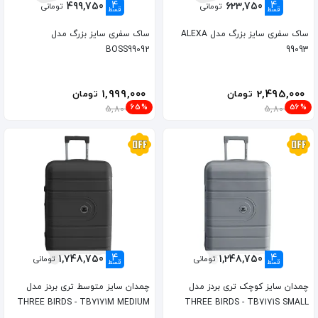
4
4
499,750
623,750
تومانی
تومانی
قسط
قسط
ساک سفری سایز بزرگ مدل ALEXA
ساک سفری سایز بزرگ مدل
BOSS99092
99093
1,999,000
2,495,000
تومان
تومان
65%
56%
5,800,000
5,800,000
4
4
1,748,750
1,248,750
تومانی
تومانی
قسط
قسط
چمدان سایز کوچک تری بردز مدل
چمدان سایز متوسط تری بردز مدل
THREE BIRDS - TB7171M MEDIUM
THREE BIRDS - TB7171S SMALL