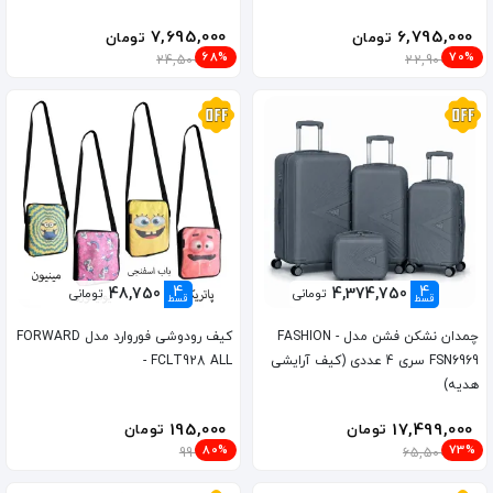
7,695,000
6,795,000
تومان
تومان
68%
70%
24,500,000
22,900,000
4
4
48,750
4,374,750
تومانی
تومانی
قسط
قسط
چمدان نشکن فشن مدل FASHION -
کیف رودوشی فوروارد مدل FORWARD
FSN6969 سری 4 عددی (کیف آرایشی
- FCLT928 ALL
هدیه)
195,000
17,499,000
تومان
تومان
80%
73%
999,000
65,500,000