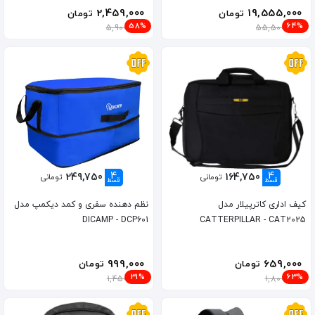
2,459,000
19,555,000
تومان
تومان
58%
64%
5,900,000
55,500,000
4
4
249,750
164,750
تومانی
تومانی
قسط
قسط
کیف اداری کاترپیلار مدل
نظم دهنده سفری و کمد دیکمپ مدل
DICAMP - DCP601
CATTERPILLAR - CAT2025
999,000
659,000
تومان
تومان
31%
63%
1,450,000
1,800,000