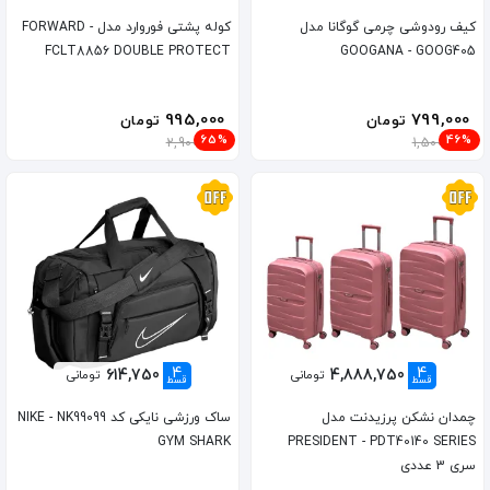
کیف رودوشی چرمی گوگانا مدل
کوله پشتی فوروارد مدل FORWARD -
FCLT8856 DOUBLE PROTECT
GOOGANA - GOOG405
995,000
799,000
تومان
تومان
65%
46%
2,900,000
1,500,000
4
4
614,750
4,888,750
تومانی
تومانی
قسط
قسط
چمدان نشکن پرزیدنت مدل
ساک ورزشی نایکی کد NIKE - NK99099
GYM SHARK
PRESIDENT - PDT40140 SERIES
سری 3 عددی