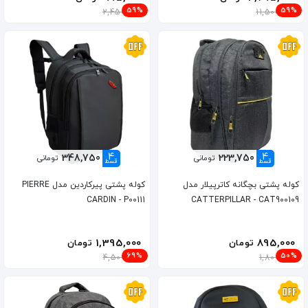
59%
59%
2,450,000
11,500,000
4
4
348,750
223,750
تومانی
تومانی
قسط
قسط
کوله پشتی بچگانه کاترپیلار مدل
کوله پشتی پیرکاردین مدل PIERRE
CARDIN - P00111
CATTERPILLAR - CAT900109
1,395,000
895,000
تومان
تومان
69%
50%
4,500,000
1,800,000