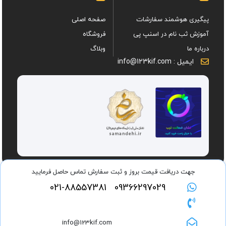
پیگیری هوشمند سفارشات
صفحه اصلی
آموزش ثب نام در اسنپ پی
فروشگاه
درباره ما
وبلاگ
ایمیل : info@123kif.com
جهت دریافت قیمت بروز و ثبت سفارش تماس حاصل فرمایید
021-88557381
09366297029
کلیه حقوق این وبسایت متعلق به فروشگاه اینترنتی یک دو سه کیف می باشد
info@123kif.com