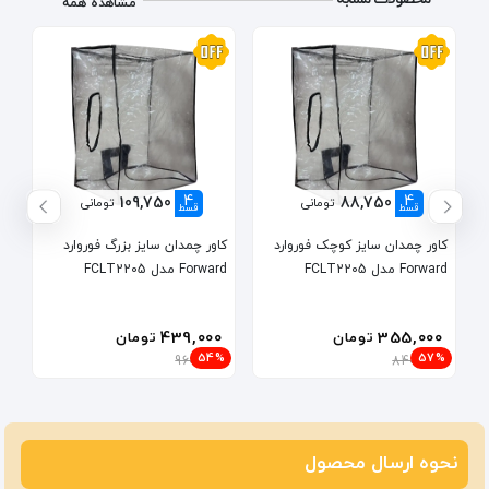
مشاهده همه
4
4
109,750
88,750
تومانی
تومانی
قسط
قسط
کاور چمدان سایز کوچک فوروارد
کاور چمدان سایز بزرگ فوروارد
Forward مدل FCLT2205
Forward مدل FCLT2205
439,000
355,000
تومان
تومان
54%
57%
960,000
840,000
نحوه ارسال محصول