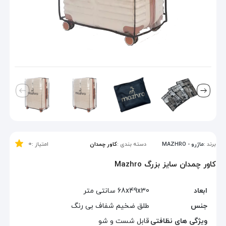
0
برند :
ماژرو - MAZHRO
دسته بندی :
کاور چمدان
امتیاز :
کاور چمدان سایز بزرگ Mazhro
ابعاد
68x49x30 سانتی متر
جنس
طلق ضخیم شفاف بی رنگ
ویژگی های نظافتی
قابل شست و شو