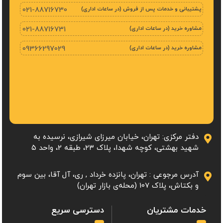
پشتیبانی و خدمات پس از فروش (در ساعات اداری)
021-88716730
مشاوره خرید (در ساعات اداری)
021-88716731
مشاوره خرید (در ساعات اداری)
09366297029
دفتر مرکزی: تهران، خیابان میرزای شیرازی، نرسیده به
شهید بهشتی، کوچه شهدا، پلاک ۲۳، طبقه 2، واحد ۵
آدرس مرجوعی : تهران، پانزده خرداد , ری، آل آقا، بین سوم
و بکتاش، پلاک 107 (محله‌ی بازار تهران)
خدمات مشتریان
دسترسی سریع