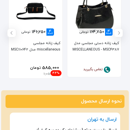
4
4
146,250
164,750
تومانی
تومانی
قسط
قسط
کیف زنانه دستی مجلسی مدل
کیف زنانه مجلسی
MISCELLANEOUS - MSC4387
miscellaneous مدل MSC110642
585,000
تومان
تماس بگیرید
44%
1,050,000
نحوه ارسال محصول
ارسال به تهران