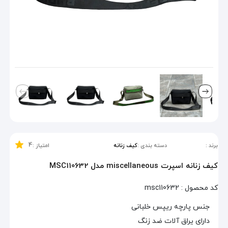
4
برند :
دسته بندی :
کیف زنانه
امتیاز :
کیف زنانه اسپرت miscellaneous مدل MSC110632
کد محصول :
msc110632
جنس پارچه ریپس خلبانی
دارای یراق آلات ضد زنگ