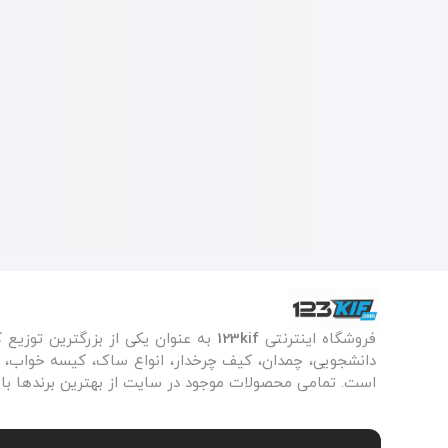
فروشگاه اینترنتی
123kif
به عنوان یکی از بزرگترین توزیع 
دانشجویی، چمدان، کیف چرخدار، انواع ساک، کیسه خواب، زی
است. تمامی محصولات موجود در سایت از بهترین برندها با 