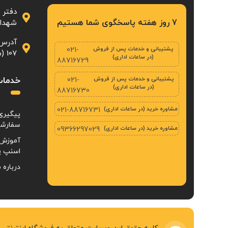
دفتر 
7 روز هفته پاسخگوی شما هستیم
شهدا، پلاک ۲۳
آدرس 
پشتیبانی و خدمات پس از فروش
021-
107 (محله‌ی بازار تهران)
(در ساعات اداری)
88716729
پشتیبانی و خدمات پس از فروش
خدمات
021-
(در ساعات اداری)
88716730
مشاوره خرید (در ساعات اداری)
021-88716731
پیگیری
سفارش
مشاوره خرید (در ساعات اداری)
09366297029
آموزش 
اسنپ پ
درباره م