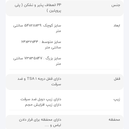
جنس
PP انعطاف پذیر و نشکن ( پلی
پروپلین )
ابعاد
سایز کوچک :54x28x39 سانتی
متر
سایز متوسط : 64x32x44
سانتی متر
سایز بزرگ : 73x35x47 سانتی
متر
قفل
دارای قفل درجه 1 TSA و ضد
سرقت
زیپ
دارای زیپ دوبل ضد سرقت
دارای زیپ افزایش حجم
محفظه
دارای محفظه برای قرار دادن
لباس و .....