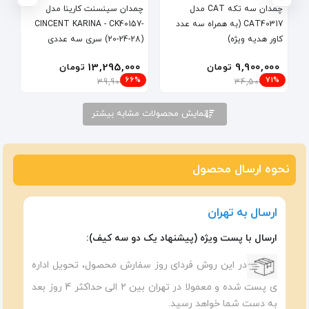
چمدان سه تکه CAT مدل
چمدان سینسنت کارینا مدل
CAT40317 (به همراه سه عدد
CINCENT KARINA - CK40157-
کاور هدیه ویژه)
(20-24-28) سری سه عددی
13,295,000
9,900,000
تومان
تومان
66%
71%
39,900,000
34,500,000
نمایش محصولات مشابه بیشتر
نحوه ارسال محصول
ارسال به تهران
ارسال با پست ویژه (پیشنهاد یک دو سه کیف):
در این روش فردای روز سفارش محصول، تحویل اداره
ی پست شده و معمولا در تهران بین ۲ الی حداکثر 4 روز بعد
به دست شما خواهد رسید.