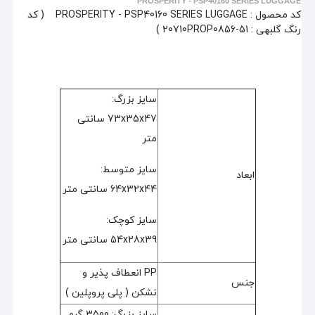
PROSPERITY - PSP40160 SERIES LUGGAGE
کد محصول :
PROSPERITY - PSP40160 SERIES LUGGAGE
( کد
رنگ گلبهی : 20710PROP0856-51 )
سایز بزرگ:
73x35x47 سانتی
متر
سایز متوسط:
ابعاد
64x32x44 سانتی متر
سایز کوچک:
54x28x39 سانتی متر
PP انعطاف پذیر و
جنس
نشکن ( پلی پروپلین )
سایز بزرگ: 3500 گرم