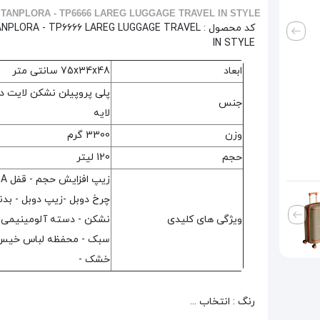
ITANPLORA - TP6666 LAREG LUGGAGE TRAVEL IN STYLE
کد محصول :
ANPLORA - TP6666 LAREG LUGGAGE TRAVEL
IN STYLE
ابعاد
75x34x48 سانتی متر
پلی پروپیلن نشکن لایت د
جنس
لایه
وزن
3300 گرم
حجم
120 لیتر
چرخ دوبل -زیپ دوبل - بدن
ویژگی های کلیدی
نشکن - دسته آلومینیمی
سبک - محفظه لباس خیس
خشک -
رنگ : انتخاب ...