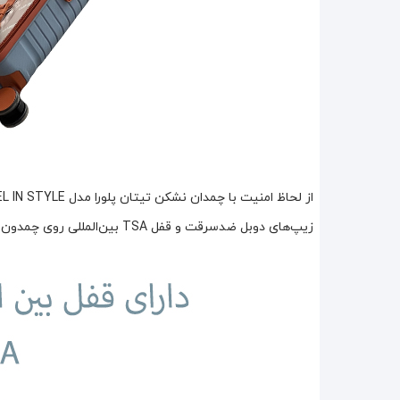
از لحاظ امنیت با چمدان نشکن تیتان پلورا مدل TITANPLORA - TP6666 LARGE TRAVEL IN STYLE سایز بزرگ خیالت کاملا راحت باشه چون
زیپ‌های دوبل ضدسرقت و قفل TSA بین‌المللی روی چمدون هست، که فقط مامورای فرودگاه دسترسی بهش دارن.