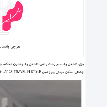
برای داشتن یه سفر راحت و امن داشتن یه چمدون محکم، جادا
چمدان نشکن تیتان پلورا مدل TITANPLORA - TP6666 LARGE TRAVEL IN STYLE سایز بزرگ می‌تونه انتخاب فوق‌العاده‌ای برات باشه.