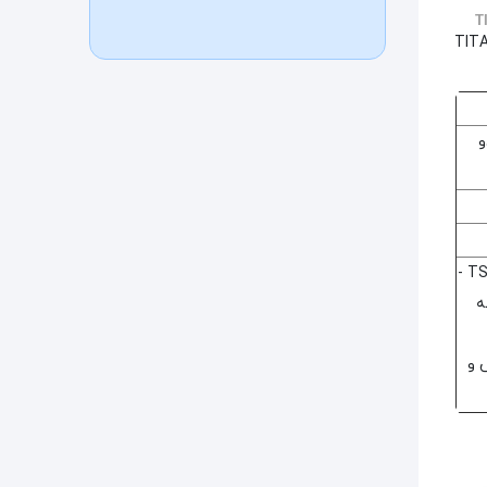
T
TIT
و
زیپ افزایش حجم - قفل TSA -
ه
 و