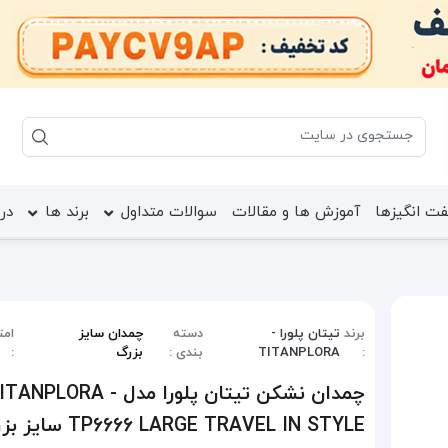
ت انگیزها
آموزش ها و مقالات
سوالات متداول
برند ها
درب
برند
تیتان پلورا -
دسته
چمدان سایز
امت
:
TITANPLORA
بندی :
بزرگ
:
چمدان نشکن تیتان پلورا مدل TANPLORA
TP6666 LARGE TRAVEL IN STYLE سایز بزرگ